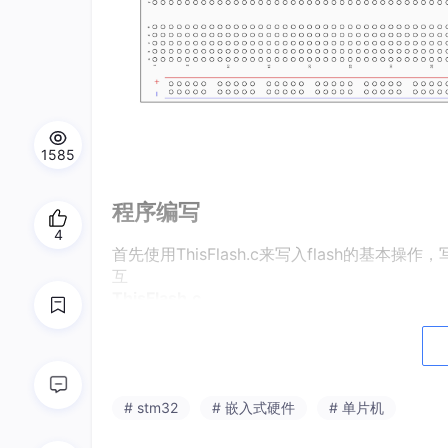
1585
程序编写
4
首先使用ThisFlash.c来写入flash的基本操
互
ThisFlash.c
#include
 "stm32f10x
.h
"                 
/**

  * @brief  读取此地址一个字的数据

# stm32
# 嵌入式硬件
# 单片机
  * @param 	Address，页地址
