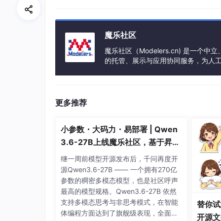
  * @retval 此地址的一个字的数据

  */
uint32_t 
ThisFlash_ReadWord
(uint32_t Add
	return *((__IO uint32_t *)(Address));

魔乐社区
魔乐社区（Modelers.cn) 是
/**

的托管、展示与应用协同服务，为人
  * @brief  读取此地址的半字数据

事会方式运作，由全产业链共同建设、
  * @param 	Address，页地址

  * @retval 此地址的半字数据

  */
更多推荐
uint16_t 
ThisFlash_ReadHalfWord
(uint32_
	return *((__IO uint16_t *)(Address));

小参数・大码力・易部署 | Qwen
3.6-27B上线魔乐社区，基于昇腾
/**

  * @brief  读取此地址一个字节的数据

的部署教程来了
继一周前模型开源发布后，千问再度开
  * @param 	Address，页地址

源Qwen3.6-27B —— 一个拥有270亿
  * @retval 此地址的一个字节的数据

参数的稠密多模态模型，也是社区呼声
  */
最高的模型规格。Qwen3.6-27B 依然
uint8_t 
ThisFlash_ReadByte
(uint32_t Addr
支持多模态思考与非思考模式，在智能
替你试
	return *((__IO uint8_t *)(Address));

体编程方面达到了旗舰级表现，全面超
开源文