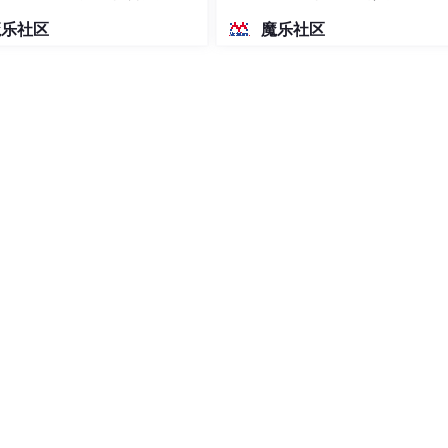
密度文本绘图
魔乐社区
魔乐社区
页
dress){

 擦除指定页