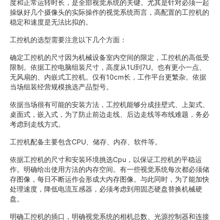
度和正常运转时长，是全部视觉系统的关键。尤其是针对必须一起
操纵好几个摄像头的实际操作的视觉系统而言，高配置的工控机的
稳定和速度是无法比拟的。
工控机的选型需要注意以下几个方面：
确定工控机的尺寸因为机械设备室内空间的限定，工控机的高低受
限制。依据工控电脑组装尺寸，高度从1U到7U。也有更小一点、
无风扇的、内嵌式工控机。仅有10cm长，工作平台更繁杂。依据
当场组装经营规模挑选产品型号。
依据当场很有可能的安装方法，工控机能够分成挂壁式、上架式、
桌面式，嵌入式，为了防止前边走线、后边走线等布线难题，务必
考虑到走线方式。
工控机配备主要包含CPU、储存、内存、软件等。
依据工控机的尺寸和安装环境挑选Cpu，以保证工控机的平稳运
作。明确给出使用方法的内存空间。有一些视觉系统每次都必须储
存图像，每日不断运作会形成大内存图像。与此同时，为了能加快
处理速度，降低电流互感器，必须考虑到用固态硬盘替换机械硬
盘。
明确工控机的插口，明确视觉系统的相机总数、光源控制器和连接