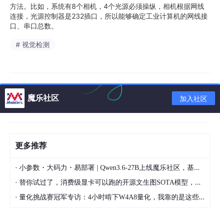
方法。比如，系统有8个相机，4个光源必须操纵，相机根据网线
连接，光源控制器是232插口，所以能够确定工业计算机的网线接
口、串口总数。
# 视觉检测
魔乐社区
加入社区
更多推荐
·
小参数・大码力・易部署 | Qwen3.6-27B上线魔乐社区，基于昇腾的部署教程来了
·
替你试过了，消费级显卡可以跑的开源文生图SOTA模型，顶级渲染、高密度文本绘图
·
量化挑战赛冠军专访：4小时啃下W4A8量化，我靠的是这些经验