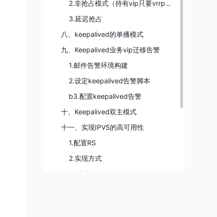
2.非抢占模式（持有vip只要vrrp通告正常就不做vip迁移）
3.延迟抢占
八、keepalived的单播模式
九、Keepalived业务vip迁移告警
1.邮件告警环境构建
2.设定keepalived告警脚本
b3.配置keepalived告警
十、Keepalived双主模式
十一、实现IPVS的高可用性
1.配置RS
2.实现方式
3.测试
十二、利用VRRP Script 实现全能高可用
1.实验环境