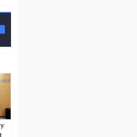
2.利用案例理解vrrp_scripts
3.keepalived + haproxy
下
验