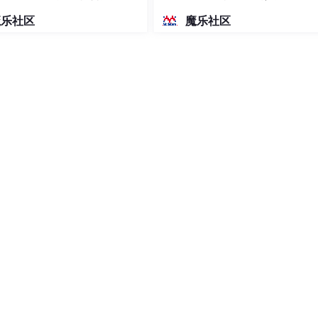
密度文本绘图
魔乐社区
魔乐社区
（虚拟路由器2）
ipvs服务
配置文件中预先定义)
而影响集群事务，以此支持nginx、haproxy等服务