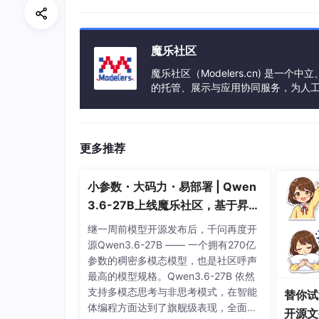
VMAC：Virutal MAC (00-00-5e-00-0
物理路由器：
魔乐社区
master：主设备
魔乐社区（Modelers.cn) 是
的托管、展示与应用协同服务，为人
backup：备用设备
事会方式运作，由全产业链共同建设、
priority：优先级
更多推荐
1.5.2 VRRP
相关技术
通告：心跳，优先级等；周期性
小参数・大码力・易部署 | Qwen
工作方式：抢占式，非抢占式
3.6-27B上线魔乐社区，基于昇腾
安全认证：
的部署教程来了
继一周前模型开源发布后，千问再度开
无认证
源Qwen3.6-27B —— 一个拥有270亿
参数的稠密多模态模型，也是社区呼声
简单字符认证：预共享密
最高的模型规格。Qwen3.6-27B 依然
MD5
支持多模态思考与非思考模式，在智能
替你试
体编程方面达到了旗舰级表现，全面超
开源文