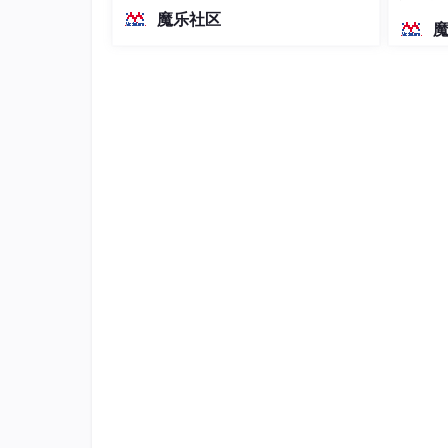
工作模式：
越前代开源旗舰 Qwen3.5-397B-A17B
染、高
魔乐社区
（总参数397B / 激活参数17B的MoE模
主/备：单虚拟路由器
型）。作为稠密架构，它无需MoE路由
主/主：主/备（虚拟路由器1），备/主
即可部署，是开发者在实用、可广泛部
署规模
二.Keepalived 部署
2.1 keepalived 简介
vrrp 协议的软件实现，原生设计目的为了高可用 
官网：http://keepalived.org/
功能：
基于vrrp协议完成地址流动
为vip地址所在的节点生成ipvs规则(在
为ipvs集群的各RS做健康状态检测
基于脚本调用接口完成脚本中定义的功能，进