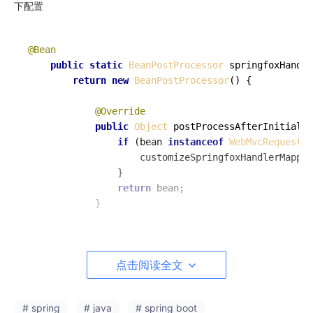
下配置
@Bean
public
static
BeanPostProcessor
springfoxHandle
return
new
BeanPostProcessor
() {

@Override
public
Object
postProcessAfterInitializ
if
 (bean 
instanceof
WebMvcRequestHa
customizeSpringfoxHandlerMappin
	            }

return
 bean;

	        }

private
 <T 
extends
RequestMappingInfoHa
	            mappings.
removeIf
(mapping -> mappin
点击阅读全文
	        }

@SuppressWarnings
(
"unchecked"
)

# spring
# java
# spring boot
private
List
<
RequestMappingInfoHandlerM