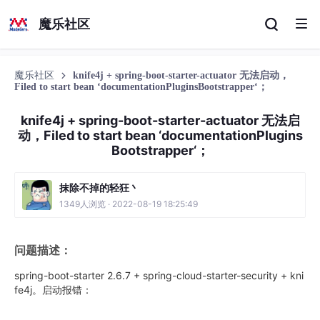
魔乐社区
魔乐社区
knife4j + spring-boot-starter-actuator 无法启动，
Filed to start bean ‘documentationPluginsBootstrapper‘；
knife4j + spring-boot-starter-actuator 无法启
动，Filed to start bean ‘documentationPlugins
Bootstrapper‘；
抹除不掉的轻狂丶
1349人浏览 · 2022-08-19 18:25:49
问题描述：
spring-boot-starter 2.6.7 + spring-cloud-starter-security + kni
fe4j。启动报错：