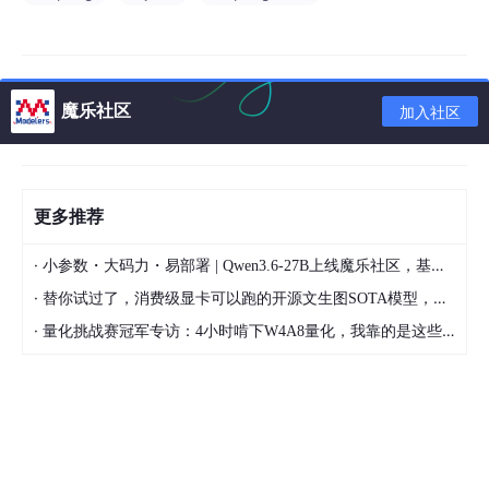
try
 {

Field
 field = 
ReflectionUtils
.
f
	                field.
setAccessible
(
true
);

return
 (
List
<
RequestMappingInfo
魔乐社区
加入社区
	            } 
catch
 (
IllegalArgumentException
 |
throw
new
IllegalStateException
	            }

	        }

	    };

更多推荐
·
小参数・大码力・易部署 | Qwen3.6-27B上线魔乐社区，基于昇腾的部署教程来了
·
替你试过了，消费级显卡可以跑的开源文生图SOTA模型，顶级渲染、高密度文本绘图
参考资料：
·
量化挑战赛冠军专访：4小时啃下W4A8量化，我靠的是这些经验
SpringBoot2.6,在有spring-boot-starter-actuator依赖的情况下
报错，2.5.7正常启动