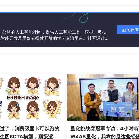
7；
加入社区
一个中立、公益的人工智能社区，提供人工智能工具、模型、数据
工智能开发及爱好者搭建开放的学习交流平台。社区通过理
共同运营、共同享有，推动国产AI生态繁荣发展。
环境+应用”的统一方案
。
过了，消费级显卡可以跑的
量化挑战赛冠军专访：4小时啃
生图SOTA模型，顶级渲
W4A8量化，我靠的是这些经