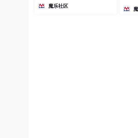
越前代开源旗舰 Qwen3.5-397B-A17B
染、高
魔乐社区
（总参数397B / 激活参数17B的MoE模
型）。作为稠密架构，它无需MoE路由
即可部署，是开发者在实用、可广泛部
署规模
1.2 Docker 的核心概念
镜像（Image）
：应用的打包文件，包含
容器（Container）
：镜像运行起来的实例
仓库（Registry）
：存放镜像的地方，比如 D