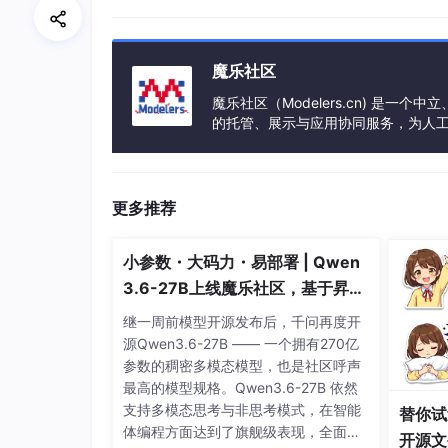
开发机能跑，线上报错；
魔乐社区
本地是 Python 3.10，服务器是 Python 3.
魔乐社区（Modelers.cn) 是
依赖库冲突，部署耗时长。
的托管、展示与应用协同服务，为人
事会方式运作，由全产业链共同建设、
💡
一句话概括：Docker 提供了一种“打包
更多推荐
小参数・大码力・易部署 | Qwen
3.6-27B上线魔乐社区，基于昇腾
的部署教程来了
继一周前模型开源发布后，千问再度开
源Qwen3.6-27B —— 一个拥有270亿
参数的稠密多模态模型，也是社区呼声
最高的模型规格。Qwen3.6-27B 依然
支持多模态思考与非思考模式，在智能
替你试
体编程方面达到了旗舰级表现，全面超
开源文