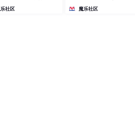
密度文本绘图
魔乐社区
魔乐社区
运行环境和依赖。
，类似“轻量级虚拟机”。
ocker Hub。