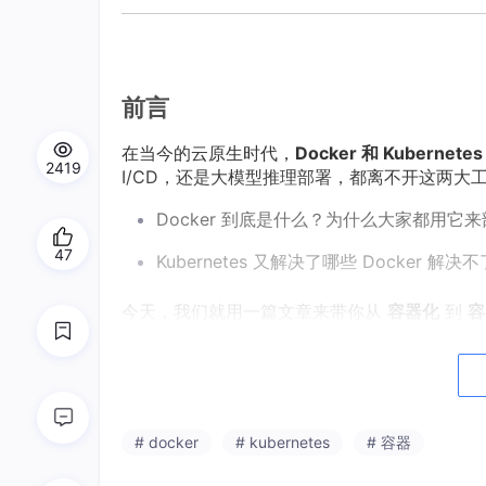
前言
在当今的云原生时代，
Docker 和 Kubernet
2419
I/CD，还是大模型推理部署，都离不开这两大
Docker 到底是什么？为什么大家都用它
47
Kubernetes 又解决了哪些 Docker 解
今天，我们就用一篇文章来带你从
容器化
到
容
一、什么是 Docker？
1.1 背景问题
# docker
# kubernetes
# 容器
在传统应用部署中，开发环境与生产环境往往存