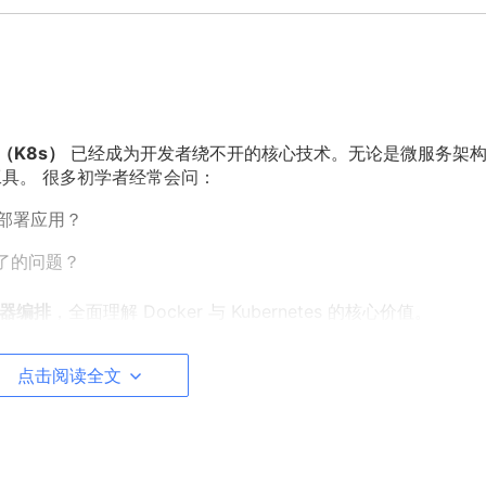
es（K8s）
已经成为开发者绕不开的核心技术。无论是微服务架构
工具。 很多初学者经常会问：
来部署应用？
决不了的问题？
器编排
，全面理解 Docker 与 Kubernetes 的核心价值。
点击阅读全文
在差异：