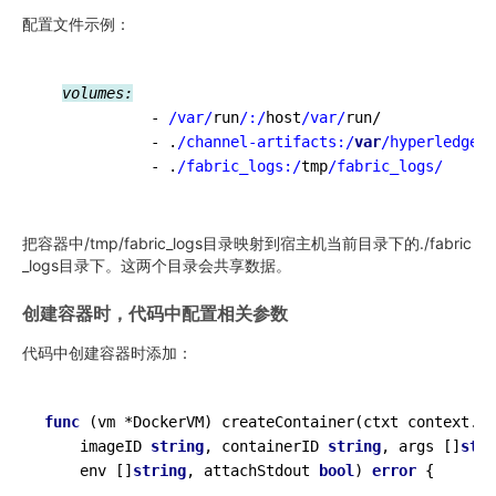
配置文件示例：
volumes:
            - 
/var/
run
/:/
host
/var/
run/

            - .
/channel-artifacts:/
var
/hyperledger/
            - .
/fabric_logs:/
tmp
/fabric_logs/
把容器中/tmp/fabric_logs目录映射到宿主机当前目录下的./fabric
_logs目录下。这两个目录会共享数据。
创建容器时，代码中配置相关参数
代码中创建容器时添加：
func
(vm *DockerVM)
 createContainer(ctxt context.Co
    imageID 
string
, containerID 
string
, args []
stri
    env []
string
, attachStdout 
bool
) 
error
 {
