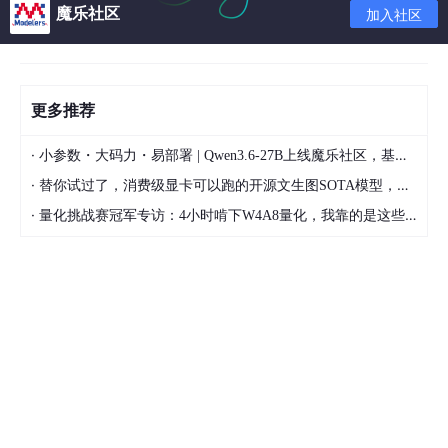
魔乐社区
        config.SetConfigType(
"yaml"
)

加入社区
        destination = config.GetString(
"logging.log
//fmt.Println(destination)
    }

更多推荐
if
 destination == 
""
 {

·
小参数・大码力・易部署 | Qwen3.6-27B上线魔乐社区，基于昇腾的部署教程来了
        destination = 
"/tmp/fabric_logs/"
·
替你试过了，消费级显卡可以跑的开源文生图SOTA模型，顶级渲染、高密度文本绘图
    }

·
量化挑战赛冠军专访：4小时啃下W4A8量化，我靠的是这些经验
    source = 
"/tmp/chaincode_logs/"
 + containerID

    volumes[destination] = 
struct
{}{}

    mount := docker.Mount{

        Name:        
"bind"
,

        Source:      source,

        Destination: destination,

        Mode:        
"rw"
,

        RW:          
true
,
