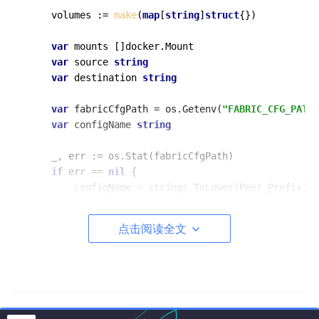
    volumes := 
make
(
map
[
string
]
struct
{})

var
 mounts []docker.Mount

var
 source 
string
var
 destination 
string
var
 fabricCfgPath = os.Getenv(
"FABRIC_CFG_PATH"
var
 configName 
string
    _, err := os.Stat(fabricCfgPath)

if
 err == 
nil
 {

        configName = strings.ToLower(Peer_Prefix)

        config := viper.New()

        config.SetConfigName(configName)

点击阅读全文
        config.AddConfigPath(fabricCfgPath)

        config.ReadInConfig()

        config.SetEnvPrefix(
"CORE"
)

        config.AutomaticEnv()

        replacer := strings.NewReplacer(
"."
, 
"_"
)

        config.SetEnvKeyReplacer(replacer)
