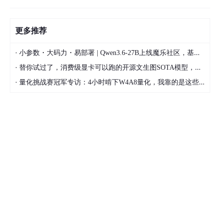
更多推荐
·
小参数・大码力・易部署 | Qwen3.6-27B上线魔乐社区，基于昇腾的部署教程来了
·
替你试过了，消费级显卡可以跑的开源文生图SOTA模型，顶级渲染、高密度文本绘图
·
量化挑战赛冠军专访：4小时啃下W4A8量化，我靠的是这些经验