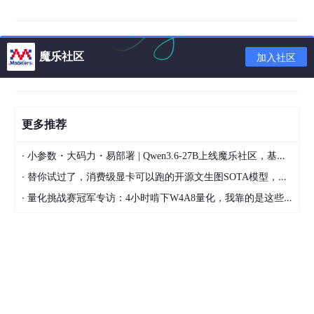
2.2.2 筛选
魔乐社区
在地图左侧面板筛选
加入社区
更多推荐
·
小参数・大码力・易部署 | Qwen3.6-27B上线魔乐社区，基于昇腾的部署教程来了
·
替你试过了，消费级显卡可以跑的开源文生图SOTA模型，顶级渲染、高密度文本绘图
·
量化挑战赛冠军专访：4小时啃下W4A8量化，我靠的是这些经验
可以看到地图上的标注点、右侧面板上的客户信息、以及下侧的图
表均发生了变化。