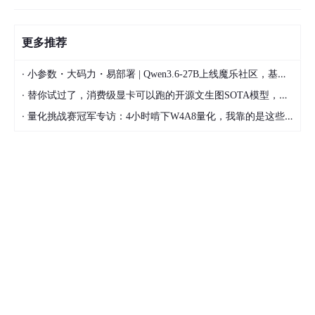
更多推荐
·
小参数・大码力・易部署 | Qwen3.6-27B上线魔乐社区，基于昇腾的部署教程来了
·
替你试过了，消费级显卡可以跑的开源文生图SOTA模型，顶级渲染、高密度文本绘图
·
量化挑战赛冠军专访：4小时啃下W4A8量化，我靠的是这些经验