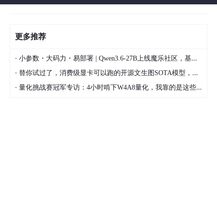
更多推荐
·
小参数・大码力・易部署 | Qwen3.6-27B上线魔乐社区，基于昇腾的部署教程来了
·
替你试过了，消费级显卡可以跑的开源文生图SOTA模型，顶级渲染、高密度文本绘图
·
量化挑战赛冠军专访：4小时啃下W4A8量化，我靠的是这些经验