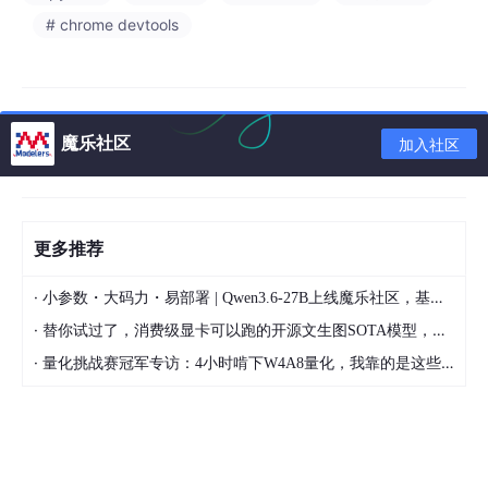
# chrome devtools
魔乐社区
加入社区
使用selenium启动浏览器效果
selenium：已经提示有异常了
更多推荐
·
小参数・大码力・易部署 | Qwen3.6-27B上线魔乐社区，基于昇腾的部署教程来了
·
替你试过了，消费级显卡可以跑的开源文生图SOTA模型，顶级渲染、高密度文本绘图
·
量化挑战赛冠军专访：4小时啃下W4A8量化，我靠的是这些经验