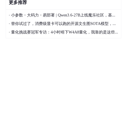
更多推荐
·
小参数・大码力・易部署 | Qwen3.6-27B上线魔乐社区，基于昇腾的部署教程来了
·
替你试过了，消费级显卡可以跑的开源文生图SOTA模型，顶级渲染、高密度文本绘图
·
量化挑战赛冠军专访：4小时啃下W4A8量化，我靠的是这些经验