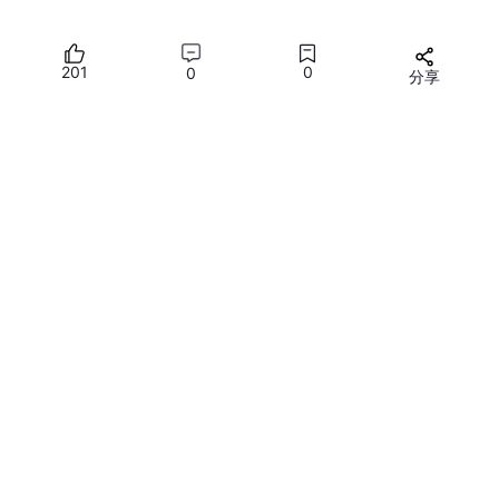
201
0
0
分享
所有评论(0)
您需要
登录
才能发言
2.5 命名一下虚拟机，以及选择一下位置，尽量不在系统盘。
魔乐社区
魔乐社区（Modelers.cn) 是一个中立、公益的人工智能社区，提
供人工智能工具、模型、数据的托管、展示与应用协同服务，为人
工智能开发及爱好者搭建开放的学习交流平台。社区通过理事会方
式运作，由全产业链共同建设、共同运营、共同享有，推动国产AI
提供社区服务与技术支持