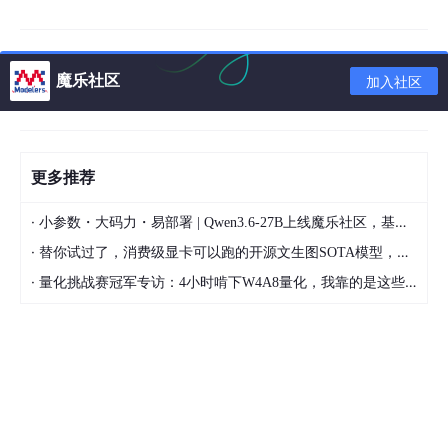
2.2 一般情况都会选择典型（如果这里有需要选择自定义的一般也
不会看教程了，哈哈哈）
魔乐社区
加入社区
更多推荐
·
小参数・大码力・易部署 | Qwen3.6-27B上线魔乐社区，基于昇腾的部署教程来了
·
替你试过了，消费级显卡可以跑的开源文生图SOTA模型，顶级渲染、高密度文本绘图
·
量化挑战赛冠军专访：4小时啃下W4A8量化，我靠的是这些经验
2.3 选择稍后安装操作系统，然后下一步。