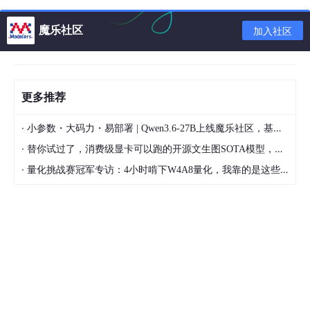
魔乐社区
加入社区
更多推荐
·
小参数・大码力・易部署 | Qwen3.6-27B上线魔乐社区，基于昇腾的部署教程来了
·
替你试过了，消费级显卡可以跑的开源文生图SOTA模型，顶级渲染、高密度文本绘图
点击进入windows操作系统对应的页面，显示python安装版本，
这些python安装版本适合
·
量化挑战赛冠军专访：4小时啃下W4A8量化，我靠的是这些经验
windows操作系统。
图3-1 python稳定与预发布版本
图3-1左边是稳定发布版本Stable Releases，右边是预发布版本Pr
e-releases，前者是经过测试，
相对完善、稳定的版本，后者还处于测试中，可能不完善，因此，
我们下载左边的稳定发布版本Stable Releases。