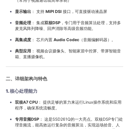
（常用于视频通话或简单录制）
显示输出
： 支持
MIPI DSI
​ 接口，可直接驱动液晶屏
音频处理
： 集成
双核DSP
，专门用于音频算法处理，支持多
麦克风阵列降噪、回声消除等高级音频功能。
高集成度
： 芯片内置
Audio Codec
（音频编解码器）。
典型应用
： 视频会议摄像头、智能家居中控屏、带屏智能音
箱、直播摄像机。
二、详细架构与特色
1. 核心处理能力
双核A7 CPU
： 提供足够的算力来运行Linux操作系统和应用
程序，确保系统流畅度。
专用音频DSP
： 这是SSD261Q的一大亮点。双核DSP专门处
理音频流，能高效运行复杂的音频算法，实现远场拾音、人