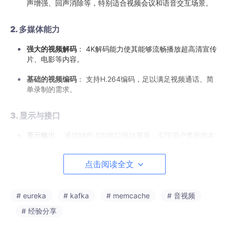
声增强、回声消除等，特别适合视频会议和语音交互场景。
2. 多媒体能力
强大的视频解码
： 4K解码能力使其能够流畅播放超高清宣传
片、电影等内容。
基础的视频编码
： 支持H.264编码，足以满足视频通话、简
单录制的需求。
3. 显示与接口
显示输出
： 通过MIPI DSI接口驱动屏幕，实现用户界面的本
地显示。
点击阅读全文
外设接口
： 支持USB 2.0、SDIO、UART、I2C等，可连接Wi
-Fi/蓝牙模块、触摸屏、传感器等外设。
# eureka
# kafka
# memcache
# 音视频
# 经验分享
三、应用场景