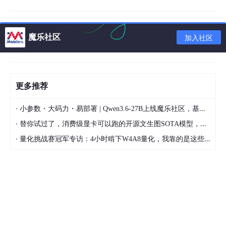
SSD261Q 非常适合需要
音视频一体化处理
并
自带显示屏
的智能交
互设备：
视频会议系统
： 作为USB视频会议摄像头的核心主控，处理
魔乐社区
加入社区
视频编解码和音频降噪。
智能家居中控屏
： 带屏智能音箱、智能面板，可播放视频、
进行语音交互。
更多推荐
直播摄像机
： 网络直播摄像头，处理视频和音频的采集、编
码与推流。
·
小参数・大码力・易部署 | Qwen3.6-27B上线魔乐社区，基于昇腾的部署教程来了
工业人机界面
： 需要播放指导视频或进行视频通话的工业设
·
替你试过了，消费级显卡可以跑的开源文生图SOTA模型，顶级渲染、高密度文本绘图
备。
·
量化挑战赛冠军专访：4小时啃下W4A8量化，我靠的是这些经验
四、核心对比与选型指南
为了清晰定位SSD261Q，我们将其与功能相近的芯片进行对比。
1. SSD261Q vs. SSD268G