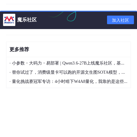
上图可以很清楚看出二者的区别，其实
Flowable
出来以上的区
别之外，它其他所有使用与Observable完全一样。
魔乐社区
加入社区
Flowable
的create例子
public void flowable(){
Flowable.create(new FlowableOnSubscribe() {
更多推荐
@Override
public void subscribe(FlowableEmitter e) throws Exception {
·
小参数・大码力・易部署 | Qwen3.6-27B上线魔乐社区，基于昇腾的部署教程来了
for(int j = 0;j<=150;j++){
e.onNext(j);
·
替你试过了，消费级显卡可以跑的开源文生图SOTA模型，顶级渲染、高密度文本绘图
Log.i(TAG," 发送数据："+j);
·
量化挑战赛冠军专访：4小时啃下W4A8量化，我靠的是这些经验
try{
Thread.sleep(50);
}catch (Exception ex){
}
}
}
},BackpressureStrategy.ERROR)
.subscribeOn(Schedulers.newThread())
.observeOn(Schedulers.newThread())