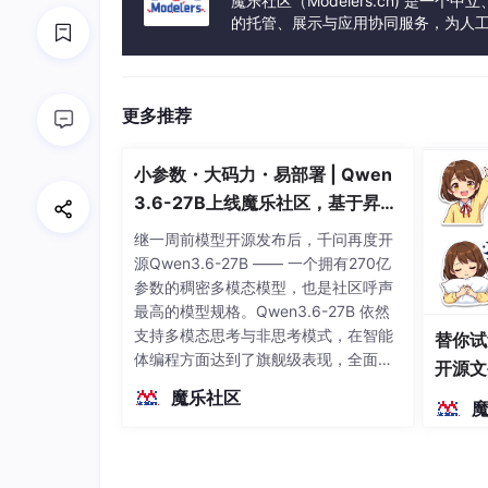
魔乐社区（Modelers.cn) 是
的托管、展示与应用协同服务，为人
事会方式运作，由全产业链共同建设、
更多推荐
小参数・大码力・易部署 | Qwen
3.6-27B上线魔乐社区，基于昇腾
的部署教程来了
继一周前模型开源发布后，千问再度开
源Qwen3.6-27B —— 一个拥有270亿
参数的稠密多模态模型，也是社区呼声
最高的模型规格。Qwen3.6-27B 依然
支持多模态思考与非思考模式，在智能
替你试
体编程方面达到了旗舰级表现，全面超
开源文
越前代开源旗舰 Qwen3.5-397B-A17B
染、高
魔乐社区
（总参数397B / 激活参数17B的MoE模
型）。作为稠密架构，它无需MoE路由
即可部署，是开发者在实用、可广泛部
署规模