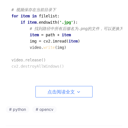
# 视频保存在当前目录下
for
item
in
 filelist:

if
item
.endswith(
'.jpg'
):

# 找到路径中所有后缀名为.png的文件，可以更换为.j
item
 = path + 
item
        img = cv2.imread(
item
)

        video.
write
(img)

video.release()

2. 发现问题
点击阅读全文
但是发现生成的视频是乱序的。此时
print
(
os
.listdir(
path
))
，输
出结果如下：
# python
# opencv