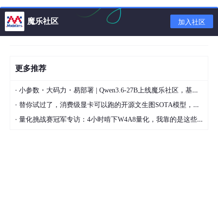
3. 解决问题
魔乐社区
加入社区
根据
关于os.listdir函数“乱序”的解决方法
的代码，对于纯数字排序
的图片，可以进行
sorted
使其顺序正确。
更多推荐
import
 os

img_sort = os.listdir(
'D:\Images\set12'
·
小参数・大码力・易部署 | Qwen3.6-27B上线魔乐社区，基于昇腾的部署教程来了
# get_key是sotred函数用来比较的元素，该处用lambda表
·
替你试过了，消费级显卡可以跑的开源文生图SOTA模型，顶级渲染、高密度文本绘图
get_key = 
lambda
 i : 
int
(i.split(
'.'
)[
0
])

·
量化挑战赛冠军专访：4小时啃下W4A8量化，我靠的是这些经验
img_new_sort = 
sorted
print
(img_sort, 
'\n'
我们根据这两位老哥的讲解，得到：
import os

import cv2
