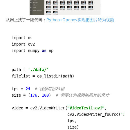
从网上找了一段代码：
Python+Opencv实现把图片转为视频
import os

import cv2

import numpy 
as
 np

path = 
'./data/'
filelist = os.listdir(path)

fps = 
24
# 视频每秒24帧
size = (
176
, 
100
)  
# 需要转为视频的图片的尺寸
video = cv2.VideoWriter(
"VideoTest1.avi"
, 

					    cv2.VideoWriter_fourcc(
'I'
,
					    fps, 

					    size)
