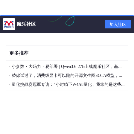
创新。
魔乐社区
加入社区
更多推荐
·
小参数・大码力・易部署 | Qwen3.6-27B上线魔乐社区，基于昇腾的部署教程来了
·
替你试过了，消费级显卡可以跑的开源文生图SOTA模型，顶级渲染、高密度文本绘图
·
量化挑战赛冠军专访：4小时啃下W4A8量化，我靠的是这些经验
一、YOLOv8网络结构详解
骨干网络（Backbone）：CSPDarknet 的进化
YOLOv8沿用了Darknet作为主干特征提取网络，但对CSP
（Cross Stage Partial）结构进行了优化升级。与YOLOv5