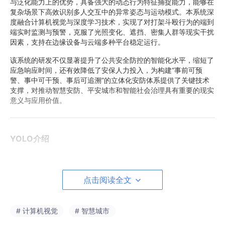
与泛化能力上的优势，具备强大的动态行为特征捕捉能力，能够在
复杂场景下高效识别多人交互中的异常姿态与运动模式。本系统深
度融合计算机视觉与深度学习技术，实现了对打架斗殴行为的端到
端实时监测与预警，克服了光照变化、遮挡、密集人群等现实干扰
因素，支持在边缘设备与云端多种平台稳定运行。
该系统的研发不仅显著提升了公共安全防控的智能化水平，缩短了
应急响应时间，还有效降低了安保人力投入，为构建“事前可预
警、事中可干预、事后可追溯”的立体化安防体系提供了关键技术
支撑，对推动智慧安防、平安城市和智能社会治理具有重要的现实
意义与应用价值。
YOLO介绍
YOLOv8：更高效、更精准的目标检测新标杆
YOLOv8由Ultralytics团队于2023年推出，作为YOLO系列的最新
点击阅读全文
成员，它在继承YOLOv5高效架构的基础上，融合了多项前沿技
术，在检测精度和推理速度之间实现了更优平衡。本文将从骨干网
络（Backbone）、Neck结构以及检测头（Head）三个方面深入
# 计算机视觉
# 智慧城市
解析YOLOv8，并对比其与YOLOv5、YOLOv7相比的关键改进与