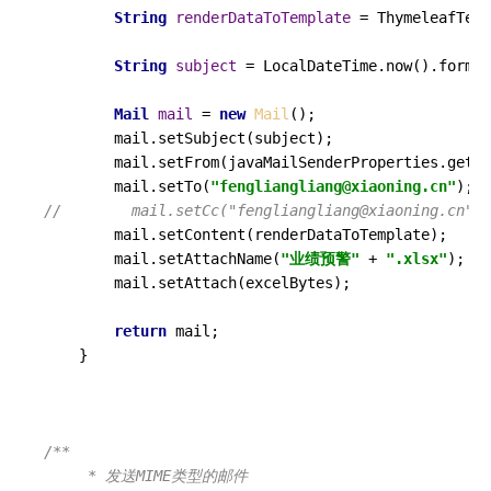
String
renderDataToTemplate
=
 ThymeleafTemp
String
subject
=
 LocalDateTime.now().format
Mail
mail
=
new
Mail
();

        mail.setSubject(subject);

        mail.setFrom(javaMailSenderProperties.getUs
        mail.setTo(
"fengliangliang@xiaoning.cn"
//        mail.setCc("fengliangliang@xiaoning.cn");
        mail.setContent(renderDataToTemplate);

        mail.setAttachName(
"业绩预警"
 + 
".xlsx"
);

        mail.setAttach(excelBytes);

return
 mail;

    }

/**

     * 发送MIME类型的邮件
