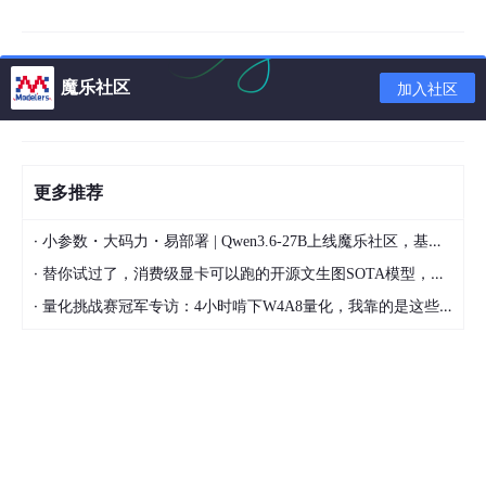
        helper.setText(email.getContent() ,
true
);

//这里可以发送带有附件的邮件，如果没有附件可以省
if
 ( StringUtils.isNotBlank(email.getAttach
魔乐社区
加入社区
ByteArrayResource
byteArrayResource
=
n
            helper.addAttachment(email.getAttachNam
        }

更多推荐
//发送邮件
        javaMailSender.send(message);

·
小参数・大码力・易部署 | Qwen3.6-27B上线魔乐社区，基于昇腾的部署教程来了
    }
·
替你试过了，消费级显卡可以跑的开源文生图SOTA模型，顶级渲染、高密度文本绘图
·
量化挑战赛冠军专访：4小时啃下W4A8量化，我靠的是这些经验
结果在邮件中看到的附件是这样的
直接打开