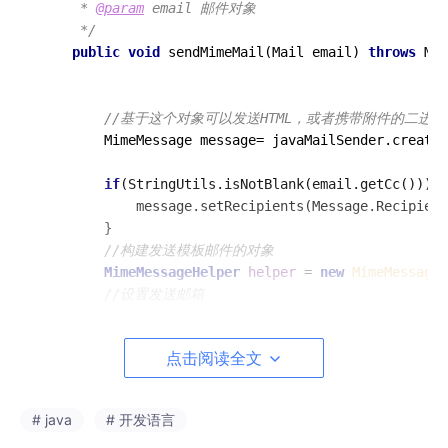
     * 
@param
 email 邮件对象

     */
public
void
sendMimeMail
(Mail email)
throws
 Mes
//基于这个对象可以发送HTML，或者携带附件的二进
        MimeMessage message= javaMailSender.createM
if
(StringUtils.isNotBlank(email.getCc())) {

            message.setRecipients(Message.Recipient
        }

//构建发送模板邮件的对象
MimeMessageHelper
helper
=
new
MimeMessageH
//设置发送邮箱
        helper.setFrom(email.getFrom());

//设置接收邮箱
点击阅读全文
        helper.setTo(InternetAddress.parse(email.ge
//设置邮件名(主题)
        helper.setSubject(email.getSubject());

# java
# 开发语言
//设置邮件内容