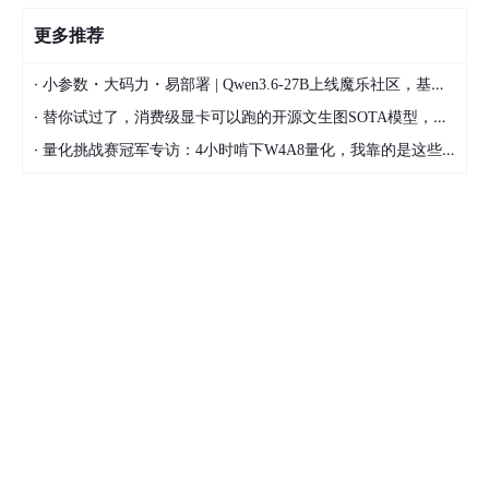
更多推荐
·
小参数・大码力・易部署 | Qwen3.6-27B上线魔乐社区，基于昇腾的部署教程来了
·
替你试过了，消费级显卡可以跑的开源文生图SOTA模型，顶级渲染、高密度文本绘图
·
量化挑战赛冠军专访：4小时啃下W4A8量化，我靠的是这些经验