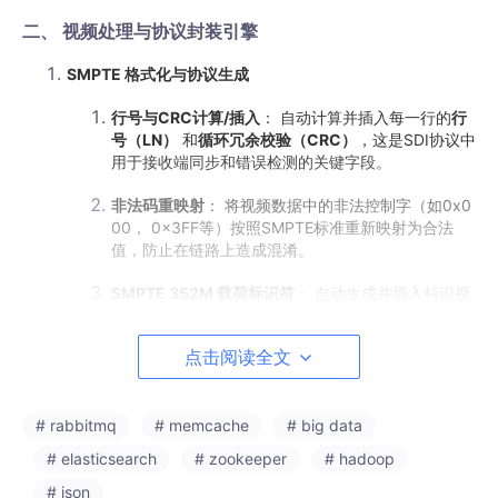
二、 视频处理与协议封装引擎
SMPTE 格式化与协议生成
行号与CRC计算/插入
： 自动计算并插入每一行的
行
号（LN）
​ 和
循环冗余校验（CRC）
，这是SDI协议中
用于接收端同步和错误检测的关键字段。
非法码重映射
： 将视频数据中的非法控制字（如0x0
00， 0x3FF等）按照SMPTE标准重新映射为合法
值，防止在链路上造成混淆。
SMPTE 352M 载荷标识符
： 自动生成并插入标识视
频格式（如1080p60, 4:2:2, 10-bit）的数据包，是
接收设备自动识别信号格式的关键。
点击阅读全文
视频格式转换（关键特色功能）
# rabbitmq
# memcache
# big data
Level A 到 Level B 转换
： 这是GS2972处理3G-SDI
信号的
核心技术
。它将
Level A
（单一数据流承载全
# elasticsearch
# zookeeper
# hadoop
带宽4:2:2视频）的并行数据，实时转换为
Level B
# json