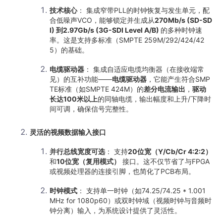
技术核心
： 集成窄带PLL的时钟恢复与发生单元，配
合低噪声VCO，能够锁定并生成从
270Mb/s (SD-SD
I) 到2.97Gb/s (3G-SDI Level A/B)
的多种时钟速
率。这是支持多标准（SMPTE 259M/292/424/42
5）的基础。
电缆驱动器
： 集成自适应电缆均衡器（在接收端常
见）的互补功能——
电缆驱动器
，它能产生符合SMP
TE标准（如SMPTE 424M）的
差分电流输出
，
驱动
长达100米以上
的同轴电缆，输出幅度和上升/下降时
间可调，确保信号完整性。
灵活的视频数据输入接口
并行总线宽度可选
： 支持
20位宽（Y/Cb/Cr 4:2:2）
和
10位宽（复用模式）
​ 接口。这不仅节省了与FPGA
或视频处理器的连接引脚，也简化了PCB布局。
时钟模式
： 支持单一时钟（如74.25/74.25 * 1.001
MHz for 1080p60）或双时钟域（视频时钟与音频时
钟分离）输入，为系统设计提供了灵活性。