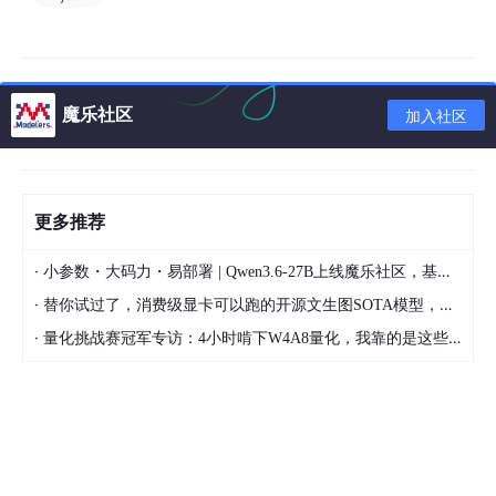
（将Y和C数据交织在两个链路的数据流中）的串行比
特流。这使得芯片能够以2.97Gb/s的速率传输1080p
50/60等高帧率格式，同时保持与现有HD-SDI路由设
备的兼容性。
魔乐社区
加入社区
三、 音频与辅助数据处理
音频嵌入器
多通道处理
： 可嵌入多达
8通道
的AES3音频流（或并
更多推荐
行音频数据）。每个AES3流包含2通道PCM音频，因
此理论上最多可嵌入16通道音频。
·
小参数・大码力・易部署 | Qwen3.6-27B上线魔乐社区，基于昇腾的部署教程来了
分组与缓冲
： 芯片内部有FIFO，用于协调视频时钟
·
替你试过了，消费级显卡可以跑的开源文生图SOTA模型，顶级渲染、高密度文本绘图
和异步输入的音频时钟，解决音视频时钟域差异问
·
量化挑战赛冠军专访：4小时啃下W4A8量化，我靠的是这些经验
题，防止音频数据溢出或欠载。
辅助数据（ANC）插入
灵活数据包插入
： 允许用户将自定义的辅助数据（如
时间码、字幕、控制信息等）插入到SDI信号的
垂直
消隐区（VANC）
​ 或
水平消隐区（HANC）
。这是实