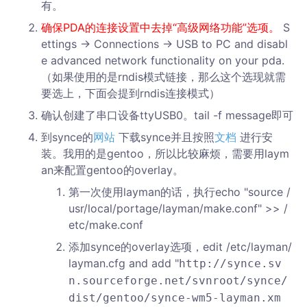
有。
确保PDA的连接设置中去掉“高级网络功能”选项。
S
ettings -> Connections -> USB to PC and disabl
e advanced network functionality on your pda.
（如果使用的是rndis模式链接，那么这个选现就需
要选上，下面会提到rndis连接模式）
确认创建了串口设备ttyUSB0。tail -f message即可
到synce的
网站
下载synce并且按照
文档
进行安
装。我用的是gentoo，所以比较麻烦，需要用laym
an来配置gentoo的overlay。
第一次使用layman的话，执行echo "source /
usr/local/portage/layman/make.conf" >> /
etc/make.conf
添加synce的overlay选项，edit /etc/layman/
layman.cfg and add "
http://synce.sv
n.sourceforge.net/svnroot/synce/
dist/gentoo/synce-wm5-layman.xm