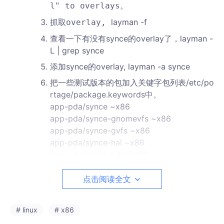
l" to overlays。
layman -f
抓取overlay,
查看一下有没有synce的overlay了，layman -
L | grep synce
添加synce的overlay, layman -a synce
把一些测试版本的包加入关键字包列表/etc/po
rtage/package.keywords中。
app-pda/synce ~x86
app-pda/synce-gnomevfs ~x86
app-pda/synce-gvfs ~x86
app-pda/synce-hal ~x86
app-pda/synce-kde ~x86
app-pda/synce-kio-rapip ~x86
app-pda/synce-librapi2 ~x86
点击阅读全文
app-pda/synce-librra ~x86
app-pda/synce-librtfcomp ~x86
# linux
# x86
app-pda/synce-libsynce ~x86