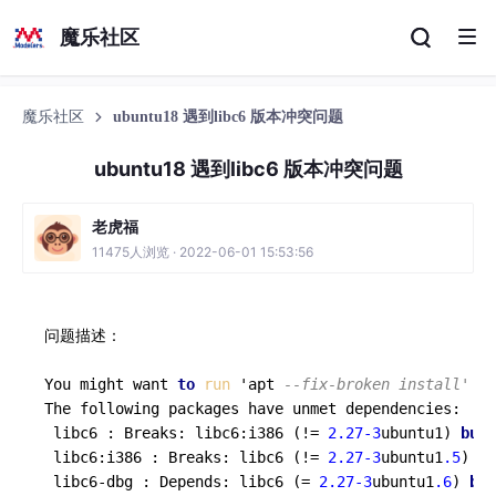
魔乐社区
魔乐社区
ubuntu18 遇到libc6 版本冲突问题
ubuntu18 遇到libc6 版本冲突问题
老虎福
11475人浏览 · 2022-06-01 15:53:56
问题描述：

You might want 
to
run
 'apt 
--fix-broken install' to
The following packages have unmet dependencies:

 libc6 : Breaks: libc6:i386 (!= 
2.27
-3
ubuntu1) 
but
 libc6:i386 : Breaks: libc6 (!= 
2.27
-3
ubuntu1
.5
) 
bu
 libc6-dbg : Depends: libc6 (= 
2.27
-3
ubuntu1
.6
) 
but