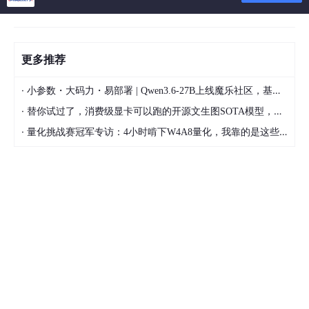
更多推荐
·
小参数・大码力・易部署 | Qwen3.6-27B上线魔乐社区，基于昇腾的部署教程来了
·
替你试过了，消费级显卡可以跑的开源文生图SOTA模型，顶级渲染、高密度文本绘图
·
量化挑战赛冠军专访：4小时啃下W4A8量化，我靠的是这些经验