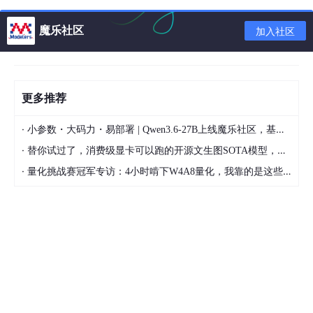
魔乐社区
加入社区
更多推荐
·
小参数・大码力・易部署 | Qwen3.6-27B上线魔乐社区，基于昇腾的部署教程来了
·
替你试过了，消费级显卡可以跑的开源文生图SOTA模型，顶级渲染、高密度文本绘图
·
量化挑战赛冠军专访：4小时啃下W4A8量化，我靠的是这些经验