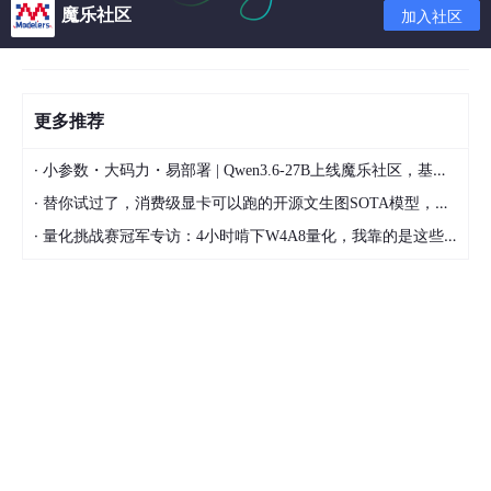
魔乐社区
加入社区
数据用，然后另外一个同事将我的这个功能添加到另外一个数据平
台内。问题是他的py是3版本。我的是用2写的，但是我引入的模
块是m2crypto，这个模块在3是不支持的，需要用其他模块代替。
下面是他改写后的代码：
更多推荐
from
 OpenSSL.crypto 
import
·
小参数・大码力・易部署 | Qwen3.6-27B上线魔乐社区，基于昇腾的部署教程来了
import
 base64

·
替你试过了，消费级显卡可以跑的开源文生图SOTA模型，顶级渲染、高密度文本绘图
def sign_sha1(data):

·
量化挑战赛冠军专访：4小时啃下W4A8量化，我靠的是这些经验
begin
 = 
'-----BEGIN RSA PRIVATE KEY-----\n'
    end = 
'\n-----END RSA PRIVATE KEY-----'
    pri_key = "put your private_key here!!"

    pri_key = [pri_key[i:i + 
64
] 
for
 i 
in
 range(
0
, 
    s = 
begin
 + "\n".
join
(pri_key) + 
end
    private_key = load_privatekey(FILETYPE_PEM, s)

    r = sign(private_key, data, "sha1")

    r = base64.b64encode(r).decode()

    r = [r[i:i + 
76
] 
for
 i 
in
 range(
0
, len(r), 
76
)]

return
'\n'
.
join