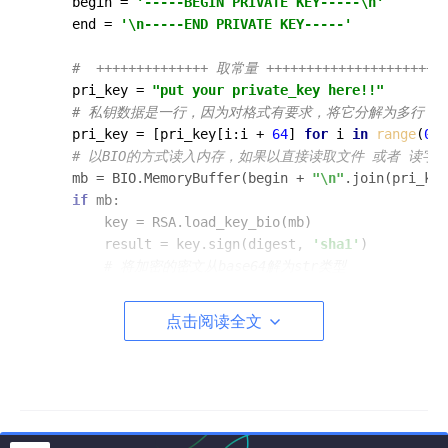
    begin = 
'-----BEGIN PRIVATE KEY-----\n'
    end = 
'\n-----END PRIVATE KEY-----'
#  ++++++++++++++ 取常量 +++++++++++++++++++++
    pri_key = 
"put your private_key here!!"
# 私钥数据是一行，因为对格式有要求，将它分解为多行，每
    pri_key = [pri_key[i:i + 
64
] 
for
 i 
in
range
(
0
, 
# 以BIO的方式读入内存，如果以直接读取文件 或者 读
    mb = BIO.MemoryBuffer(begin + 
"\n"
.join(pri_key
if
 mb:

        key = RSA.load_key_bio(mb)

        result = key.sign(digest, 
'sha1'
)

# 将加密的密文从base64解为str类型
return
 result.encode(
'base64'
)

else
:

点击阅读全文
raise
'error'
python3
再说一下py3的背景：个人用py2同django做的页面提供给组员造