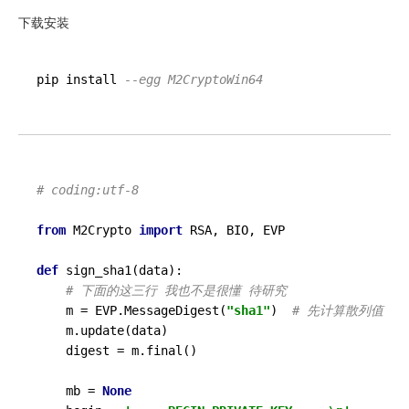
下载安装
pip install 
--egg M2CryptoWin64
# coding:utf-8
from
 M2Crypto 
import
 RSA, BIO, EVP

def
sign_sha1
(
data
):

# 下面的这三行 我也不是很懂 待研究
    m = EVP.MessageDigest(
"sha1"
)  
# 先计算散列值
    m.update(data)

    digest = m.final()

    mb = 
None