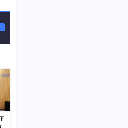
实例。
下
验