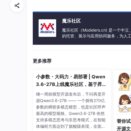
for
 i 
in
 range(
0
,len(all_data),batch_siz
    begin = i

    end = i + batch_size

魔乐社区
魔乐社区（Modelers.cn) 是
    df = pd.
DataFrame
({
"content"
:all_da
的托管、展示与应用协同服务，为人
    df.to_csv(f
"./data/{i}.csv"
,index=
F
事会方式运作，由全产业链共同建设、
GPT-2 模型的配置
更多推荐
这部分代码的功能是初始化一个 GPT-2 模型
小参数・大码力・易部署 | Qwen
3.6-27B上线魔乐社区，基于昇腾
方式一：在线配置
的部署教程来了
继一周前模型开源发布后，千问再度开
源Qwen3.6-27B —— 一个拥有270亿
参数的稠密多模态模型，也是社区呼声
最高的模型规格。Qwen3.6-27B 依然
支持多模态思考与非思考模式，在智能
替你试
体编程方面达到了旗舰级表现，全面超
开源文