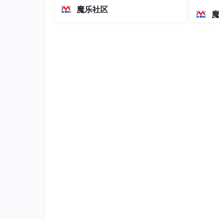
越前代开源旗舰 Qwen3.5-397B-A17B
染、高
魔乐社区
（总参数397B / 激活参数17B的MoE模
型）。作为稠密架构，它无需MoE路由
即可部署，是开发者在实用、可广泛部
署规模
config = GPT2Config.from_pretrained(
"op
voc
n_c
                                    bos_
                                    eos_
                                    )