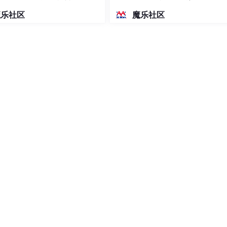
密度文本绘图
魔乐社区
魔乐社区
enai-community/gpt2"
,

ab_size
=len(tokenizer),

tx
=context_length,

token_id = tokenizer.bos_token_id,

token_id = tokenizer.eos_token_id,
