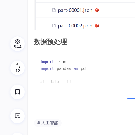
数据预处理
844
import
import
 pandas 
as
 pd

12
all_data
 = []

with
 open(
"part-00018.jsonl"
,encoding=
"
    for line 
in
 f.readlines():

data
 = json.loads(
line
)
        all_data.append(
data
["text"])
# 人工智能
batch_size
 = 
10000