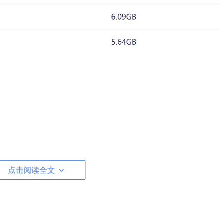
utf-8"
) 
as
 f:

点击阅读全文