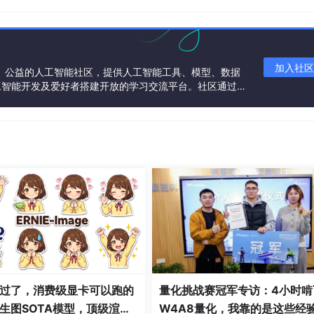
e):

加入社区
一个中立、公益的人工智能社区，提供人工智能工具、模型、数据
ta[begin:end]})

工智能开发及爱好者搭建开放的学习交流平台。社区通过理
alse
)
共同运营、共同享有，推动国产AI生态繁荣发展。
的配置对象
GPT2Config
，该对象将用于后续创建 GPT-2 模型
过了，消费级显卡可以跑的
量化挑战赛冠军专访：4小时啃
生图SOTA模型，顶级渲
W4A8量化，我靠的是这些经