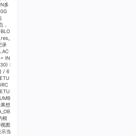
N多
0G
位
节点，
BLO
es_
记录
LAC
= IN
30) :
 / 6
RETU
OURC
RETU
NUMB
如果想
_OB
始的根
FO视图
表示当