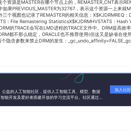
前这个资源是MASTER在哪个节点上的，REMASTER_CNT表示RE
果PREVIOUS_MASTER为32767，表示这个资源一上来就M
三个视图也记录了REMASTER的相关信息：X$KJDRMREQ：D
TS：File Remastering StatisticsX$KJDRMHVSTATS：Hash V
所以DRM的TRACE会写在LMD进程的TRACE文件中。DRM提高效
，DRM都不那么稳定，ORACLE也不推荐使用(但这又是缺省在使
来禁止DRM的发生：_gc_undo_affinity=FALSE_gc_a
加入社区
一个中立、公益的人工智能社区，提供人工智能工具、模型、数据
工智能开发及爱好者搭建开放的学习交流平台。社区通过理
共同运营、共同享有，推动国产AI生态繁荣发展。