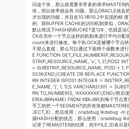
问这个块，那么就需要非常多的请求MASTE
倍，所以效率就会有 问题。那么ORACLE就会把
才出现的功能，并且在10.1和10.2中实现的精 度
的。跟BUFFER CACHE的访问机制类似，OR
默认情况下HASH的BUCKET是128，也就是说
CK在另外一个节点这样的机制来进行平均分配块的MAS
count来进行修改。每个BLOCK是被哪个节点M
不那么直观，那么可以通过下面两个函数来进行转换，
E FUNCTION GET_FILE_NUMBER(P_RESOUR
STR(P_RESOURCE_NAME, 'x', 1, 2);POS2 INT
= SUBSTR(P_RESOURCE_NAME, POS1 + 1, PO
5536;END;/CREATE OR REPLACE FUNCTI
RN INTEGER ISPOS1 INTEGER := INSTR(P_R
E_NAME, ']', 1, 1);S VARCHAR2(30) := SU
RN TO_NUMBER(S, 'XXXXXXXX');END;/然
ER(KJBRNAME) FROM X$KJBR;到
手工的把一个SEGMENT的所有块都MASTER到
JECT_ID，然后使用：oradebug lkdebug 
据HASH分配的状态，那么使用：oradebug lkdebu
记录了REMASTER的结果，其中FILE_ID表示是