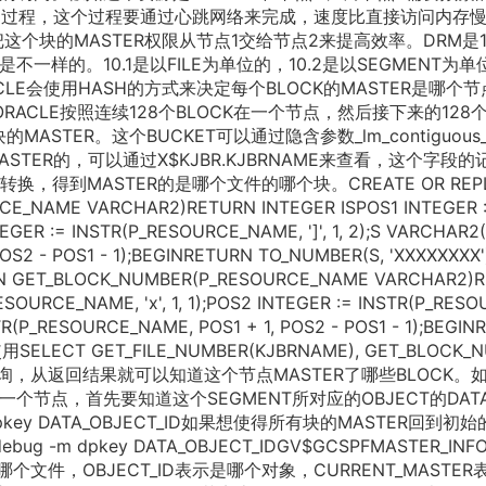
R的过程，这个过程要通过心跳网络来完成，速度比直接访问内存慢
这个块的MASTER权限从节点1交给节点2来提高效率。DRM是1
是不一样的。10.1是以FILE为单位的，10.2是以SEGMENT为单
ACLE会使用HASH的方式来决定每个BLOCK的MASTER是哪个
ORACLE按照连续128个BLOCK在一个节点，然后接下来的128个
TER。这个BUCKET可以通过隐含参数_lm_contiguous_r
ASTER的，可以通过X$KJBR.KJBRNAME来查看，这个字段的
得到MASTER的是哪个文件的哪个块。CREATE OR REP
CE_NAME VARCHAR2)RETURN INTEGER ISPOS1 INTEGER :
EGER := INSTR(P_RESOURCE_NAME, ']', 1, 2);S VARCHAR2(
S2 - POS1 - 1);BEGINRETURN TO_NUMBER(S, 'XXXXXXXX')
ON GET_BLOCK_NUMBER(P_RESOURCE_NAME VARCHAR2)
ESOURCE_NAME, 'x', 1, 1);POS2 INTEGER := INSTR(P_RES
BSTR(P_RESOURCE_NAME, POS1 + 1, POS2 - POS1 - 1);BEGIN
后使用SELECT GET_FILE_NUMBER(KJBRNAME), GET_BLOCK_
每个节点查询，从返回结果就可以知道这个节点MASTER了哪些BLOCK。
一个节点，首先要知道这个SEGMENT所对应的OBJECT的DATA
-m pkey DATA_OBJECT_ID如果想使得所有块的MASTER回到初
g -m dpkey DATA_OBJECT_IDGV$GCSPFMASTER_IN
哪个文件，OBJECT_ID表示是哪个对象，CURRENT_MASTER