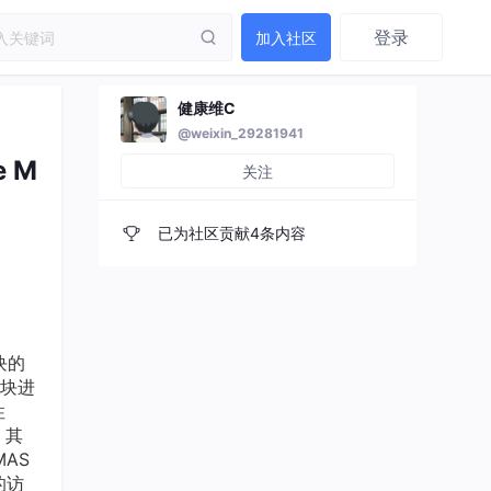
登录
加入社区
健康维C
@weixin_29281941
e M
关注
已为社区贡献4条内容
块的
个块进
性
，其
MAS
的访