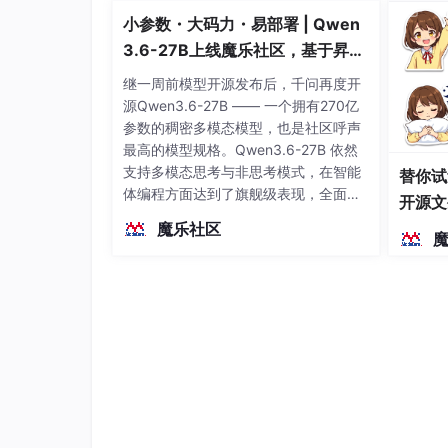
小参数・大码力・易部署 | Qwen
3.6-27B上线魔乐社区，基于昇腾
的部署教程来了
继一周前模型开源发布后，千问再度开
源Qwen3.6-27B —— 一个拥有270亿
参数的稠密多模态模型，也是社区呼声
最高的模型规格。Qwen3.6-27B 依然
支持多模态思考与非思考模式，在智能
替你试
体编程方面达到了旗舰级表现，全面超
开源文
越前代开源旗舰 Qwen3.5-397B-A17B
染、高
魔乐社区
（总参数397B / 激活参数17B的MoE模
型）。作为稠密架构，它无需MoE路由
即可部署，是开发者在实用、可广泛部
署规模