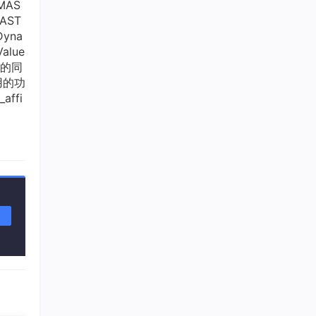
MAS
AST
yna
alue
率的同
用的功
ffi