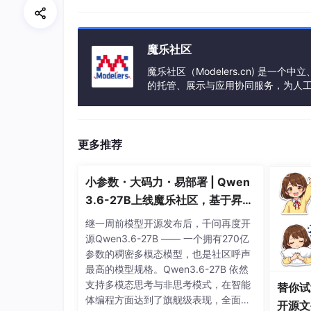
struct
page
 *__alloc_pages_nodemask

魔乐社区
(

gfp_t
 gfp_mask, 			
//分配掩
魔乐社区（Modelers.cn) 是
unsigned
int
 order,			
//分配阶
的托管、展示与应用协同服务，为人
struct
 zonelist *zonelist,  
//zone
事会方式运作，由全产业链共同建设、
nodemask_t
 *nodemask		
//node
更多推荐
函数定义（/mm/page_alloc.c）：
小参数・大码力・易部署 | Qwen
3.6-27B上线魔乐社区，基于昇腾
的部署教程来了
struct 
page
*__alloc_pages_nodemask(gfp
继一周前模型开源发布后，千问再度开
			struct zonelist *zonelist, nodemask_t *nodemask)

源Qwen3.6-27B —— 一个拥有270亿
{

参数的稠密多模态模型，也是社区呼声
	struct zoneref *preferred_zoneref;
最高的模型规格。Qwen3.6-27B 依然
	struct 
page
*page = NULL;
支持多模态思考与非思考模式，在智能
替你试
	unsigned int cpuset_mems_cookie;

体编程方面达到了旗舰级表现，全面超
开源文
	int alloc_flags = ALLOC_WMARK_LOW|ALLOC_CPUSET|ALLOC_FAIR;
