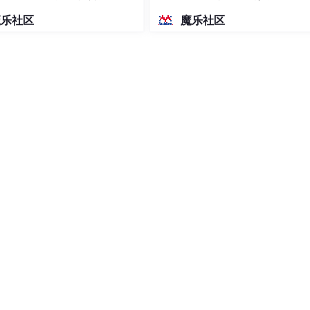
密度文本绘图
 was actually used for allocation */
魔乐社区
魔乐社区
于保存分配相关参数。

出zoneidx，并存放于high_zoneidx结构成员中。

TYPES类型，并存放于migratetype结构成员中。

, 
order
))
