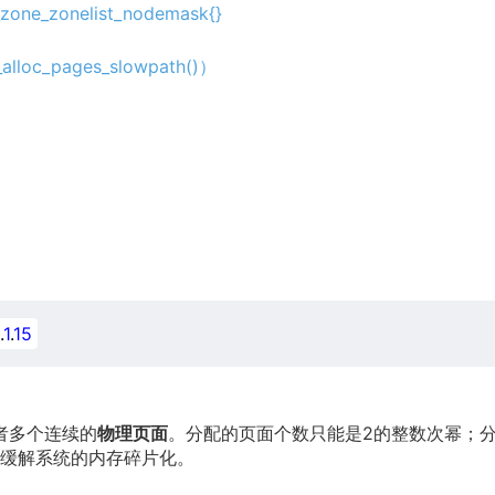
zone_zonelist_nodemask{}
oc_pages_slowpath()）
.
1
.
15
者多个连续的
物理页面
。分配的页面个数只能是2的整数次幂；
缓解系统的内存碎片化。