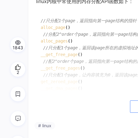
​ linux内核中常使用的内存分配API函数如下：
//只分配1个page，返回指向第一page结构的指针
alloc_page
() 

//分配2^order个page，返回指向第一page结
alloc_pages
()

1843
//只分配1个page，返回该page所在的虚拟地址
__get_free_page
()

//配2^order个page，返回指向第一page结
__get_free_pages
()

2
//只分配1个page，让内容填充为0，返回该pa
get_zeroed_page
__get_dma_pages
​ 上述这些函数都将调用到一个共同函数：
__al
二、分配核心函数（__alloc_pages_nod
# linux
__alloc_pages_nodemask
()
函数原型：