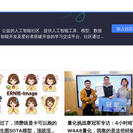
码
加入社区
一个中立、公益的人工智能社区，提供人工智能工具、模型、数据
数
工智能开发及爱好者搭建开放的学习交流平台。社区通过理
链表
共同运营、共同享有，推动国产AI生态繁荣发展。
掩码
_t gfp_mask, unsigned int order,

过了，消费级显卡可以跑的
量化挑战赛冠军专访：4小时啃
生图SOTA模型，顶级渲
W4A8量化，我靠的是这些经