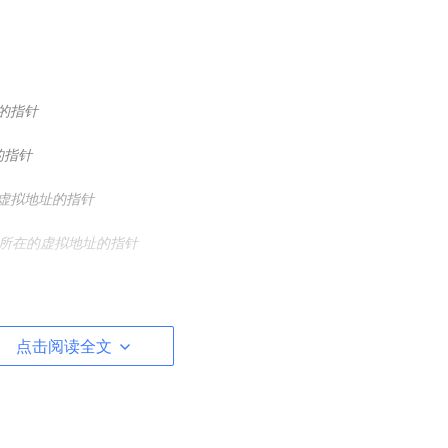
构的指针
的指针
构的虚拟地址的指针
ge所在的虚拟地址的指针
点击阅读全文
loc_pages_nodemask
()
。该函数是linux分配内存的核心函数。
emask）