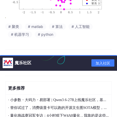
# 聚类
# matlab
# 算法
# 人工智能
# 机器学习
# python
魔乐社区
加入社区
更多推荐
·
小参数・大码力・易部署 | Qwen3.6-27B上线魔乐社区，基于昇腾的部署教程来了
·
替你试过了，消费级显卡可以跑的开源文生图SOTA模型，顶级渲染、高密度文本绘图
·
量化挑战赛冠军专访：4小时啃下W4A8量化，我靠的是这些经验