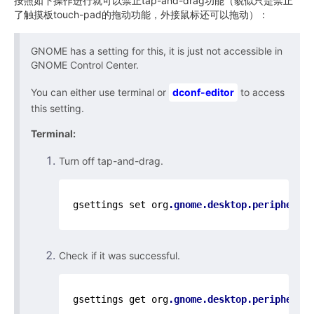
按照如下操作进行就可以禁止tap-and-drag功能（貌似只是禁止
了触摸板touch-pad的拖动功能，外接鼠标还可以拖动）：
GNOME has a setting for this, it is just not accessible in
GNOME Control Center.
You can either use terminal or
dconf-editor
to access
this setting.
Terminal:
Turn off tap-and-drag.
gsettings set org
.gnome
.desktop
.peripherals
Check if it was successful.
gsettings get org
.gnome
.desktop
.peripherals