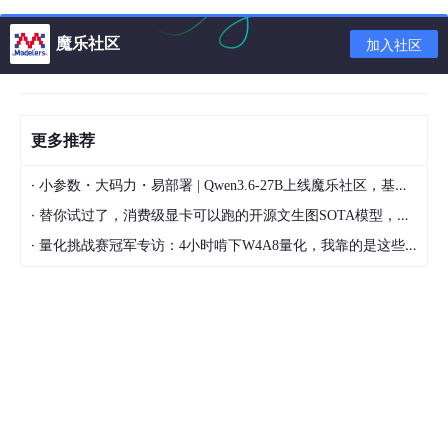
判断，可以防止误操作吧
魔乐社区
加入社区
更多推荐
·
小参数・大码力・易部署 | Qwen3.6-27B上线魔乐社区，基于昇腾的部署教程来了
·
替你试过了，消费级显卡可以跑的开源文生图SOTA模型，顶级渲染、高密度文本绘图
·
量化挑战赛冠军专访：4小时啃下W4A8量化，我靠的是这些经验