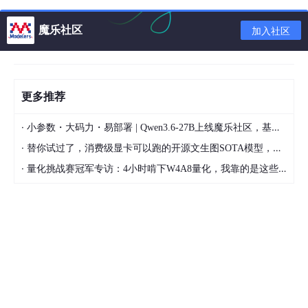
A
使用 grep 等工具解析输出内容
魔乐社区
加入社区
指示缓冲区大小（以千字节计）。将
接受较小的值。 如果缓冲区大小小于
-B
buff
BPF 设置的最低值，那么将忽略实际
tcpdump -
er_size
缓冲区大小并使用数据包过滤器 (BP
B 10240
更多推荐
F) 设置的值。 如果未指定
-B
选项，
那么缓冲区大小缺省为 32,768
·
小参数・大码力・易部署 | Qwen3.6-27B上线魔乐社区，基于昇腾的部署教程来了
-c
cou
指定欲监听的网络数据包数，接收达
tcpdump -
·
替你试过了，消费级显卡可以跑的开源文生图SOTA模型，顶级渲染、高密度文本绘图
nt
到指定数目(count)后即停止
c 100
·
量化挑战赛冠军专访：4小时啃下W4A8量化，我靠的是这些经验
与
-w
搭配使用，指定抓包的每个文
件的大小，单位是采用1MB (1,000,0
00 bytes)，达到指定的文件大小后，
-C
file_
tcpdump -
会自动再生成新的文件，新文件名则
size
C 1
会加上数字来递增，例如：test.pca
p、test.pcap1、test.pcap2… 以此
类推
将以详细的格式显示捕获到的数据包