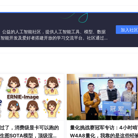
。
加入社区
一个中立、公益的人工智能社区，提供人工智能工具、模型、数据
工智能开发及爱好者搭建开放的学习交流平台。社区通过理
共同运营、共同享有，推动国产AI生态繁荣发展。
确认上述步骤成功之后再删除）
了。
过了，消费级显卡可以跑的
量化挑战赛冠军专访：4小时啃
生图SOTA模型，顶级渲
W4A8量化，我靠的是这些经