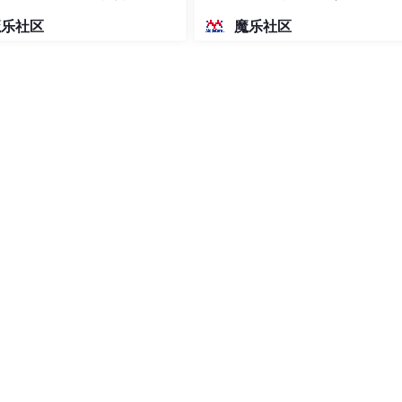
密度文本绘图
魔乐社区
魔乐社区