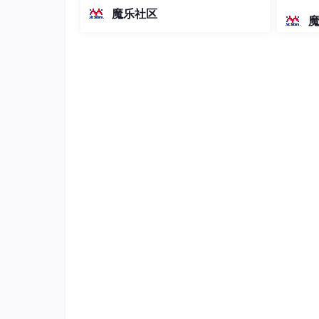
越前代开源旗舰 Qwen3.5-397B-A17B
染、高
魔乐社区
（总参数397B / 激活参数17B的MoE模
型）。作为稠密架构，它无需MoE路由
即可部署，是开发者在实用、可广泛部
署规模