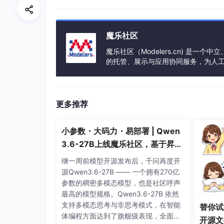
/dev/sda4 /home ext3 defaults 1 2
意思是开机启动时将该设备挂载到home目录下
魔乐社区
魔乐社区（Modelers.cn) 是
的托管、展示与应用协同服务，为人
7. sudo rm -rf /home
事会方式运作，由全产业链共同建设、
删除原设备上home目录。释放空间。（最好
更多推荐
重新启动之后执行df
小参数・大码力・易部署 | Qwen
可以看到新的设备已经mount到/home目录下
3.6-27B上线魔乐社区，基于昇腾
的部署教程来了
继一周前模型开源发布后，千问再度开
源Qwen3.6-27B —— 一个拥有270亿
参数的稠密多模态模型，也是社区呼声
最高的模型规格。Qwen3.6-27B 依然
支持多模态思考与非思考模式，在智能
替你试
体编程方面达到了旗舰级表现，全面超
开源文