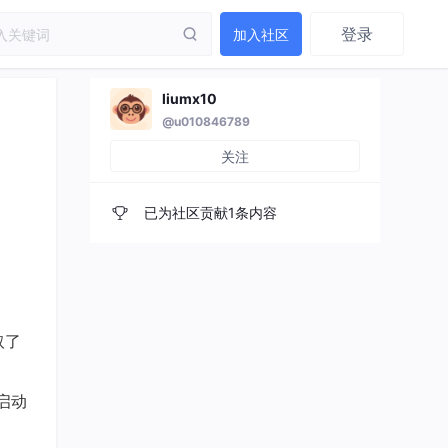
登录
加入社区
liumx10
@u010846789
关注
已为社区贡献1条内容
取了
启动