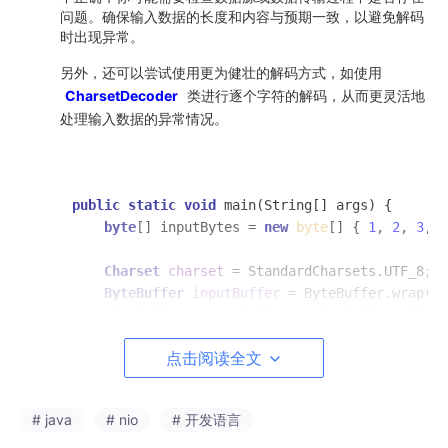
问题。确保输入数据的长度和内容与预期一致，以避免解码
时出现异常。
另外，还可以尝试使用更为健壮的解码方式，如使用
CharsetDecoder
类进行逐个字符的解码，从而更灵活地
处理输入数据的异常情况。
public
static
void
main
(String[] args)
 {

byte
[] inputBytes = 
new
byte
[] { 
1
, 
2
, 
3
, 
4
Charset
charset
=
 StandardCharsets.UTF_8;

ByteBuffer
inputBuffer
=
 ByteBuffer.wrap(in
CharBuffer
outputBuffer
=
 CharBuffer.alloca
CharsetDecoder
decoder
=
 charset.newDecoder
点击阅读全文
        decoder.onMalformedInput(CodingErrorAction.
        decoder.decode(inputBuffer, outputBuffer, 
t
        decoder.flush(outputBuffer);

# java
# nio
# 开发语言
        outputBuffer.flip();

String
decodedString
=
 outputBuffer.toStrin