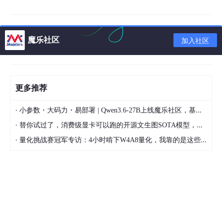
        System.out.println(
"decodedString = "
 + dec
    }
魔乐社区
加入社区
考虑数据源的可靠性：如果你的输入数据来自外部源（如网
络、文件、数据库等），确保源数据的完整性和正确性。在
一些情况下，输入数据的损坏或错误可能导致解码异常。
更多推荐
可以使用校验和或其他方法验证输入数据的完整性，并确保
·
小参数・大码力・易部署 | Qwen3.6-27B上线魔乐社区，基于昇腾的部署教程来了
数据的准确性和一致性。
·
替你试过了，消费级显卡可以跑的开源文生图SOTA模型，顶级渲染、高密度文本绘图
·
量化挑战赛冠军专访：4小时啃下W4A8量化，我靠的是这些经验
根据具体情况选择适当的字符集和解码方式，确保输入数据的正确
解析。