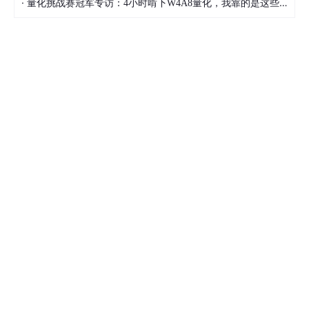
·
量化挑战赛冠军专访：4小时啃下W4A8量化，我靠的是这些经验