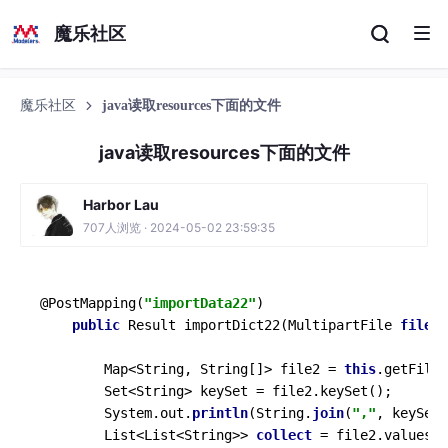
魔乐社区
魔乐社区
java读取resources下面的文件
java读取resources下面的文件
Harbor Lau
707人浏览 · 2024-05-02 23:59:35
@PostMapping(
"importData22"
)

public
 Result importDict22(MultipartFile 
file
) 
        Map<String, String[]> file2 = 
this
.getFile(
        Set<String> keySet = file2.keySet();

        System.out.
println
(String.
join
(
","
, keySet)
        List<List<String>> 
collect
 = file2.values()