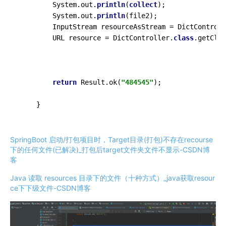
        System.out.
println
(
collect
);

        System.out.
println
(file2);

        InputStream resourceAsStream = DictControll
        URL resource = DictController.
class
.getClas
return
 Result.ok(
"484545"
);

    }
SpringBoot 启动/打包项目时，Target目录(打包)不存在recourse
下的任何文件(已解决)_打包后target文件夹文件不显示-CSDN博
客
Java 读取 resources 目录下的文件（十种方式）_java获取resour
ce下下级文件-CSDN博客