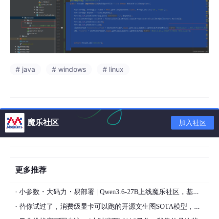
# java
# windows
# linux
魔乐社区
加入社区
更多推荐
·
小参数・大码力・易部署 | Qwen3.6-27B上线魔乐社区，基于昇腾的部署教程来了
·
替你试过了，消费级显卡可以跑的开源文生图SOTA模型，顶级渲染、高密度文本绘图