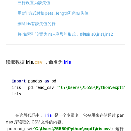
三行设置为缺失值
用bfill方式替换petal_length列的缺失值
删除iris有缺失值的行
将iris索引设置为iris+序号的形式，例如iris0,iris1,iris2
读取数据
iris.
csv
，命名为
iris
import
 pandas 
as
 pd

iris = pd.read_csv(
r'C:\Users\75559\Python\expt1\ir
iris
在这段代码中，
iris
是一个变量名，它被用来存储通过 pan
das 库读取的 CSV 文件的内容。
pd.read_csv(
r'C:\Users\75559\Python\expt1\iris.csv'
)
这行