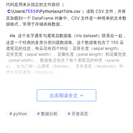
代码是用来从指定的文件路径（
C
:\Users\
75559
\Python\expt1\iris.csv
）读取 CSV 文件，并将
其加载到一个 DataFrame 对象中。CSV 文件是一种简单的文本数
据格式，常用于存储表格数据。
iris
这个名字通常与鸢尾花数据集（Iris dataset）联系在一起，
这是一个经典的多类分类问题数据集。这个数据集包含了 150 朵
鸢尾花的信息，每朵花有四个特征：花萼长度（sepal length）、
花萼宽度（sepal width）、花瓣长度（petal length）和花瓣宽度
（petal width）。数据集还包含了每个鸢尾花的种类（specie
s），分为三种：山鸢尾（Setosa）、变色鸢尾（Versicolor）和
维吉尼亚鸢尾（Virginica）。
在 Python 中，通过使用
iris
变量名，你可以方便地引用这
个数据集，并进行后续的数据分析、可视化或机器学习建模等工
点击阅读全文
作。
iris
这一行代码没有输出任何内容，因为它是一个赋值语
# python
# 数据分析
# 开发语言
句，而不是一个打印语句。如果你想查看
iris
DataFrame 的内
容，你需要使用
print
(iris)
或者
iris.head
()
等方法来输出数据
集的前几行。