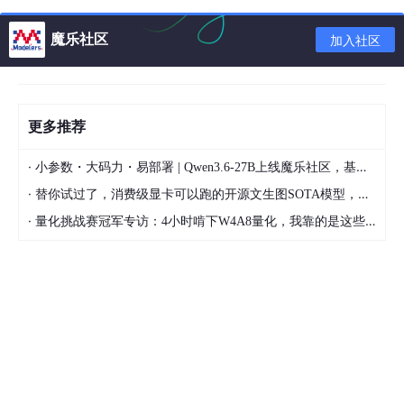
数据框中有缺失值吗？
魔乐社区
加入社区
iris
.loc[iris.isna().sum(axis=
1
)>
0
,:]
更多推荐
iris
: 这是一个已经加载到 DataFrame 对象中的数据集，
·
小参数・大码力・易部署 | Qwen3.6-27B上线魔乐社区，基于昇腾的部署教程来了
通常是从 CSV 文件中读取的。
·
替你试过了，消费级显卡可以跑的开源文生图SOTA模型，顶级渲染、高密度文本绘图
iris.isna
()
.sum
(
axis
=1)
: 这部分代码首先检查
iris
中的
·
量化挑战赛冠军专访：4小时啃下W4A8量化，我靠的是这些经验
每个值是否为缺失值（NaN）。
isna
()
函数会返回一个布
尔值矩阵，其中 True 表示对应的元素是缺失值。然后，
sum
(axis=
1
)
会对每一行（即每个鸢尾花实例）进行求
和，返回每行中缺失值的个数。
iris
.loc
[...]
: 这是 pandas 中用于基于条件选择 DataFram
e 中的行的方法。
iris
.loc[iris.isna().sum(axis=
1
)>
0
,:]
中
的条件
iris
.isna().sum(axis=
1
)>
0
意味着选择那些缺失值
个数大于 0 的行。