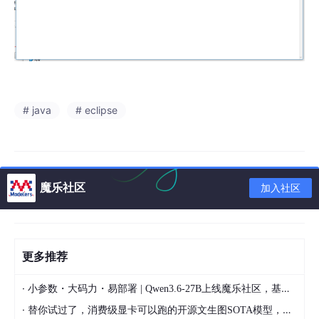
# java
# eclipse
魔乐社区
加入社区
更多推荐
·
小参数・大码力・易部署 | Qwen3.6-27B上线魔乐社区，基于昇腾的部署教程来了
·
替你试过了，消费级显卡可以跑的开源文生图SOTA模型，顶级渲染、高密度文本绘图