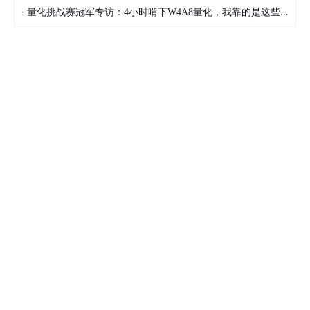
·
量化挑战赛冠军专访：4小时啃下W4A8量化，我靠的是这些经验