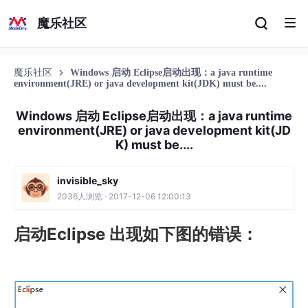
魔乐社区
魔乐社区
Windows 启动 Eclipse启动出现：a java runtime
environment(JRE) or java development kit(JDK) must be....
Windows 启动 Eclipse启动出现：a java runtime
environment(JRE) or java development kit(JD
K) must be....
invisible_sky
2036人浏览 · 2017-12-06 12:00:13
启动Eclipse 出现如下图的错误：