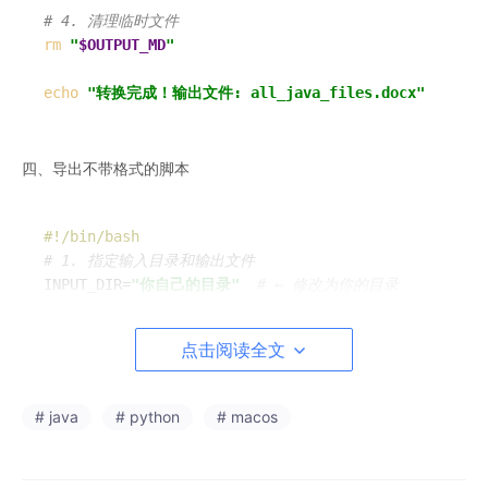
# 4. 清理临时文件
rm
"
$OUTPUT_MD
"
echo
"转换完成！输出文件: all_java_files.docx"
四、导出不带格式的脚本
#!/bin/bash
# 1. 指定输入目录和输出文件
INPUT_DIR=
"你自己的目录"
# ← 修改为你的目录
OUTPUT_DOCX=
"生成文件的目录/all_java.docx"
点击阅读全文
# 2. 创建临时合并文件
TEMP_FILE=
"combined.tmp"
> 
"
$TEMP_FILE
"
# 清空临时文件
# java
# python
# macos
# 3. 递归合并所有Java文件内容
find 
"
$INPUT_DIR
"
 -
type
 f -name 
"*.java"
 -
exec
cat
 