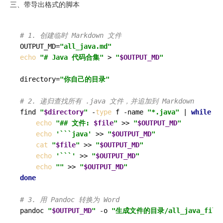
三、带导出格式的脚本
# 1. 创建临时 Markdown 文件
OUTPUT_MD=
"all_java.md"
echo
"# Java 代码合集"
 > 
"
$OUTPUT_MD
"
directory=
"你自己的目录"
# 2. 递归查找所有 .java 文件，并追加到 Markdown
find 
"
$directory
"
 -
type
 f -name 
"*.java"
 | 
while
re
echo
"## 文件: 
$file
"
 >> 
"
$OUTPUT_MD
"
echo
'```java'
 >> 
"
$OUTPUT_MD
"
cat
"
$file
"
 >> 
"
$OUTPUT_MD
"
echo
'```'
 >> 
"
$OUTPUT_MD
"
echo
""
 >> 
"
$OUTPUT_MD
"
done
# 3. 用 Pandoc 转换为 Word
pandoc 
"
$OUTPUT_MD
"
 -o 
"生成文件的目录/all_java_files