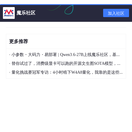
# 4. 转换为Word（保留原始换行）
魔乐社区
加入社区
pandoc 
"
$TEMP_FILE
"
 -o 
"
$OUTPUT_DOCX
"
# 5. 清理临时文件
rm
"
$TEMP_FILE
"
更多推荐
echo
"转换完成！输出文件: 
$OUTPUT_DOCX
"
·
小参数・大码力・易部署 | Qwen3.6-27B上线魔乐社区，基于昇腾的部署教程来了
·
替你试过了，消费级显卡可以跑的开源文生图SOTA模型，顶级渲染、高密度文本绘图
·
量化挑战赛冠军专访：4小时啃下W4A8量化，我靠的是这些经验