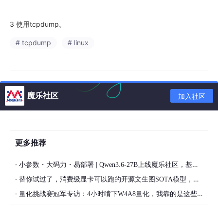
3 使用tcpdump。
# tcpdump
# linux
魔乐社区
加入社区
更多推荐
·
小参数・大码力・易部署 | Qwen3.6-27B上线魔乐社区，基于昇腾的部署教程来了
·
替你试过了，消费级显卡可以跑的开源文生图SOTA模型，顶级渲染、高密度文本绘图
·
量化挑战赛冠军专访：4小时啃下W4A8量化，我靠的是这些经验