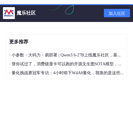
作期间能够遍历到正确的节点
魔乐社区
加入社区
B树的操作：
搜索
：从根节点开始，比较节点中的关键字，根据比较
结果移动到相应的子节点，直到找到所需的关键字或到
更多推荐
达叶子节点。
·
小参数・大码力・易部署 | Qwen3.6-27B上线魔乐社区，基于昇腾的部署教程来了
插入
：首先，像在二叉搜索树中一样找到新关键字应该
·
插入的位置。然后，如果该节点已满（即包含
m
-
1
个
替你试过了，消费级显卡可以跑的开源文生图SOTA模型，顶级渲染、高密度文本绘图
关键字），则将其分裂为两个节点，并将中间的关键字
·
量化挑战赛冠军专访：4小时啃下W4A8量化，我靠的是这些经验
提升到父节点中。如果父节点也满了，则递归地继续这
个过程，直到根节点也可能被分裂，这时树的高度会增
加。
删除
：找到要删除的关键字，并用其子树中的关键字
（通常是前驱或后继）来替换它。然后，从子树中删除
该关键字。如果删除导致节点中的关键字数量少于
m
/
2
-
1
，则可能需要从相邻的兄弟节点借关键字，
或者与相邻的兄弟节点合并，并可能递归地向上调整树
的结构。