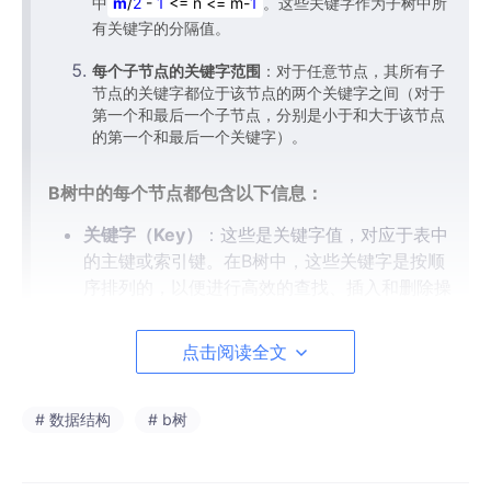
中
m
/
2
-
1
<= n <= m-
1
。这些关键字作为子树中所
有关键字的分隔值。
每个子节点的关键字范围
：对于任意节点，其所有子
节点的关键字都位于该节点的两个关键字之间（对于
第一个和最后一个子节点，分别是小于和大于该节点
的第一个和最后一个关键字）。
B树中的每个节点都包含以下信息：
关键字（Key）
：这些是关键字值，对应于表中
的主键或索引键。在B树中，这些关键字是按顺
序排列的，以便进行高效的查找、插入和删除操
作。
值（Value）
：与每个关键字相关联的数据或记
点击阅读全文
录。这些值存储在节点中，与关键字一一对应。
在数据库索引的上下文中，value通常包含除主
# 数据结构
# b树
键以外的所有列的数据。
指针（Pointer）
：指向子节点的指针。这些指
针用于在树中导航，以便在查找、插入或删除操