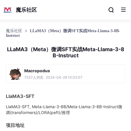
魔乐社区
魔乐社区
LLaMA3（Meta）微调SFT实战Meta-Llama-3-8B-
Instruct
LLaMA3（Meta）微调SFT实战Meta-Llama-3-8
B-Instruct
Macropodus
7237人浏览 · 2024-04-29 10:02:07
LlaMA3-SFT
LlaMA3-SFT, Meta-Llama-3-8B/Meta-Llama-3-8B-Instruct微
调(transformers)/LORA(peft)/推理
项目地址