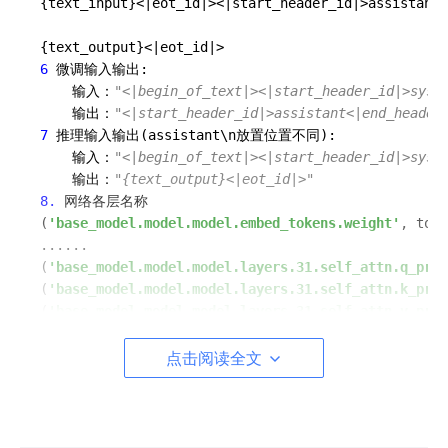
{text_input}<|eot_id|><|start_header_id|>assistant<
6
 微调输入输出:

    输入：
"<|begin_of_text|><|start_header_id|>syst
    输出：
"<|start_header_id|>assistant<|end_header
7
 推理输入输出(assistant\n放置位置不同):

    输入：
"<|begin_of_text|><|start_header_id|>syst
    输出：
"{text_output}<|eot_id|>"
8.
 网络各层名称

(
'base_model.model.model.embed_tokens.weight'
, torc
......

(
'base_model.model.model.layers.31.self_attn.q_proj
(
'base_model.model.model.layers.31.self_attn.k_proj
(
'base_model.model.model.layers.31.self_attn.v_proj
(
'base_model.model.model.layers.31.self_attn.o_proj
(
'base_model.model.model.layers.31.mlp.gate_proj.we
点击阅读全文
(
'base_model.model.model.layers.31.mlp.up_proj.weig
(
'base_model.model.model.layers.31.mlp.down_proj.we
(
'base_model.model.model.layers.31.input_layernorm.
(
'base_model.model.model.layers.31.post_attention_l