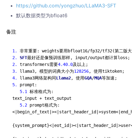
https://github.com/yongzhuo/LLaMA3-SFT
默认数据类型为bfloat6
备注
1.
 非常重要: weights要用bfloat16/fp32/tf32(第二版大
2.
SFT
2.
 transformers需要
4.40
.0
3.
 llama3, 模型的词典大小为
128256
4.
 llama3网络架构同
Llama2
, 使用
GQA
/
MQA
5.
 prompt:

5.1
 标准格式为: 

text_input + text_output

5.2
 prompt格式为: 

<|begin_of_text|><|start_header_id|>system<|end_hea
{system_prompt}<|eot_id|><|start_header_id|>user<|e