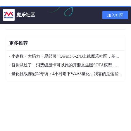
(
'base_model.model.model.norm.weight'
, torch.bfloat
(
'base_model.model.lm_head.weight'
, torch.bfloat16,
魔乐社区
加入社区
9.
RuntimeError
: unscale_() has already been called
更多推荐
环境配置
·
小参数・大码力・易部署 | Qwen3.6-27B上线魔乐社区，基于昇腾的部署教程来了
·
替你试过了，消费级显卡可以跑的开源文生图SOTA模型，顶级渲染、高密度文本绘图
transformers
>=
4
.
44
.
0
·
量化挑战赛冠军专访：4小时啃下W4A8量化，我靠的是这些经验
torch
>=
1
.
13
.
0
safetensors
>=
0
.
4
.
1
accelerate
==
0
.
27
.
1
fsspec
==
2023
.
9
.
2
rouge
==
1
.
0
.
1
nltk
==
3
.
6
.
6
peft
>=
0
.
2
.
0
tiktoken
numpy