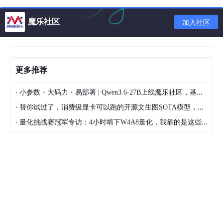
在项目的
src
目录下，创建一个名为
store
的文件夹。在
魔乐社区
加入社区
store
文件夹中，创建一个
index
.js
文件。
（2）引入 Vuex 并创建 Store 实例
更多推荐
import
Vue
from
'vue'
·
小参数・大码力・易部署 | Qwen3.6-27B上线魔乐社区，基于昇腾的部署教程来了
import
Vuex
from
'vuex'
·
替你试过了，消费级显卡可以跑的开源文生图SOTA模型，顶级渲染、高密度文本绘图
Vue
.
use
(
Vuex
);

·
量化挑战赛冠军专访：4小时啃下W4A8量化，我靠的是这些经验
const
 store = 
new
Vuex
.
Store
({

// 数据
state
: {

count
: 
0
,

  },

// store的计算属性