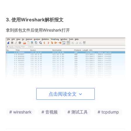
3. 使用Wireshark解析报文
拿到抓包文件后使用Wireshark打开
点击阅读全文
图1 Wireshark打开抓包文件
并使用以下过滤条件进行过滤
# wireshark
# 音视频
# 测试工具
# tcpdump
ip.dst 
=
=
172.16
.
3.99
 and udp.port 
=
=
50014