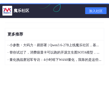
魔乐社区
加入社区
更多推荐
·
小参数・大码力・易部署 | Qwen3.6-27B上线魔乐社区，基于昇腾的部署教程来了
·
替你试过了，消费级显卡可以跑的开源文生图SOTA模型，顶级渲染、高密度文本绘图
·
量化挑战赛冠军专访：4小时啃下W4A8量化，我靠的是这些经验
图2 Wireshark进行包过滤
选中其中一个数据包，右键选择
[
解码
为
…(Decode As…)]