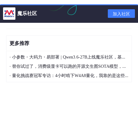
线性表的严格数学定义可表述为：
一个线性表是由 n（n≥0）个数
据元素构成的有限序列（a₁, a₂, ..., aₙ）
。这个定义里的每一个词
魔乐社区
加入社区
都有明确的指向：
“数据元素”
：不仅可以是基本数据类型（如整数、字
符），也可以是复合结构（如一个学生信息包含姓
更多推荐
名、学号、成绩），但核心是 “表中所有元素必须属
于同一数据类型”（即 “同质”）。这保证了存储时的空
·
小参数・大码力・易部署 | Qwen3.6-27B上线魔乐社区，基于昇腾的部署教程来了
间占用一致性，以及操作时的逻辑统一性（比如比
较、复制等操作可复用）。
·
替你试过了，消费级显卡可以跑的开源文生图SOTA模型，顶级渲染、高密度文本绘图
“有限”
：n 是确定的非负整数，意味着线性表的长度
·
量化挑战赛冠军专访：4小时啃下W4A8量化，我靠的是这些经验
是可度量的，不存在无限长的线性表。这为 “表的边
界”（如 “表头”“表尾”）和 “操作的终止条件”（如遍历
结束）提供了数学基础。
“序列”
：强调元素的 “有序性”—— 每个元素 aᵢ（1≤i≤
n）在表中都有唯一的 “位序”（即位置序号 i），且这
种顺序是 “逻辑上的先后”，而非物理位置（物理位置
由存储结构决定）。例如，a₁必须在 a₂之前，a₂必须
在 a₃之前，这种顺序不可天然颠倒（除非通过插入、