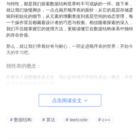
与特性，都是我们探索数据结构世界时不可或缺的一环。接下来，
就让我们放慢脚步，一点点揭开顺序表的面纱：从它的底层存储逻
辑到初始化的细节，从元素的增删查改到底层空间的动态管理，每
一个操作背后都藏着设计者的巧思与权衡。相信随着探索的深入，
我们不仅能掌握它的使用方法，更能读懂它在数据结构体系中独特
的存在价值。
那么，就让我们带着好奇与耐心，一同走进顺序表的世界，开始今
天的学习吧。
线性表的概念：
想要深入洞悉顺序表之前，我们必然绕不开线性表这一概念，毕竟
顺序表便是线性表的一种：
“线性表” 作为数据结构中最基础的抽象模型之一，其内涵远不止
点击阅读全文
“元素有序排列” 这么简单。它是对一类 “有序数据集合” 的本质提
炼，承载着计算机处理有序数据的核心逻辑。我们可以从定义、逻
辑特性、物理实现、操作体系、应用场景等多个维度，进行更细致
的拆解：
# 数据结构
# 算法
# leetcode
# c++
一、定义的严谨性：从数学到计算机的映射