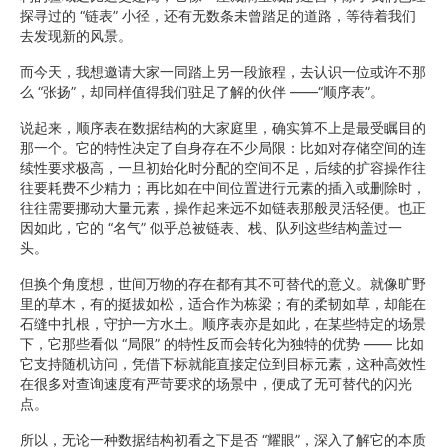
探寻过的 “链表” 小径，还有无数条未曾踏足的道路，等待着我们
去发现新的风景。
而今天，我想邀请大家一同踏上另一段旅程，去认识一位或许不那
么 “张扬”，却同样值得我们驻足了解的伙伴 ——“顺序表”。
说起来，顺序表在数据结构的大家庭里，确实算不上是最受瞩目的
那一个。它的特性决定了自身存在不少局限：比如对存储空间的连
续性要求极高，一旦初始化时分配的空间不足，后续的扩容操作往
往要耗费不少精力；再比如在中间位置进行元素的插入或删除时，
往往需要挪动大量元素，操作起来远不如链表那般灵活轻便。也正
因如此，它的 “名气” 似乎总被链表、栈、队列这些结构盖过一
头。
但换个角度想，世间万物的存在都有其不可替代的意义。就像旷野
里的草木，有的挺拔如松，适合作为栋梁；有的柔韧如草，却能在
石缝中扎根，守护一方水土。顺序表亦是如此，在某些特定的场景
下，它那些看似 “局限” 的特性反而会转化为独特的优势 —— 比如
它支持随机访问，凭借下标就能直接定位到目标元素，这种高效性
在很多对查询速度有严苛要求的场景中，便成了无可替代的闪光
点。
所以，无论一种数据结构初看之下是否 “耀眼”，深入了解它的本质