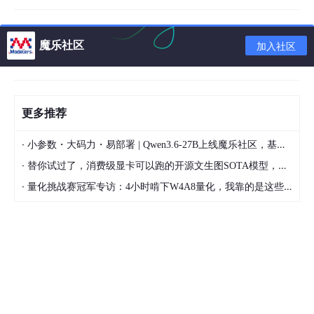
3.3 删除注册表信息
同时按下“win”+ R 然后输入regedit进入注册表管理器
魔乐社区
加入社区
删除：
HKEY_LOCAL_MACHINE\SYSTEM\ControlSet001\Services\Eve
ntlog\Application\MySQL文件夹
删除：
更多推荐
HKEY_LOCAL_MACHINE\SYSTEM\ControlSet002\Services\Eve
ntlog\Application\MySQL文件夹。
·
小参数・大码力・易部署 | Qwen3.6-27B上线魔乐社区，基于昇腾的部署教程来了
删除：
·
替你试过了，消费级显卡可以跑的开源文生图SOTA模型，顶级渲染、高密度文本绘图
HKEY_LOCAL_MACHINE\SYSTEM\CurrentControlSet\Services
·
量化挑战赛冠军专访：4小时啃下W4A8量化，我靠的是这些经验
\Eventlog\Application\MySQL的文件夹
如果没有或者不存在以上文件夹就不用管了
3.4 删除隐藏的mysql文件夹
一般以隐藏的形式存在，在C盘下搜索该目录应该可以查到C:\Pro
gramData\MySQL\MySQL Server 5.7
4 安装数据库mysql5.7