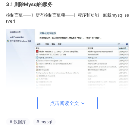
3.1 删除Mysql的服务
控制面板——》所有控制面板项——》程序和功能，卸载mysql se
rver!
点击阅读全文
3.2 删除mysql目录下所有文件
# 数据库
# mysql
删除mysql文件夹下的my.ini文件及所有文件
一般的安装目录在：C:\Program Files\MySQL