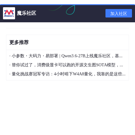
魔乐社区
加入社区
更多推荐
·
小参数・大码力・易部署 | Qwen3.6-27B上线魔乐社区，基于昇腾的部署教程来了
·
替你试过了，消费级显卡可以跑的开源文生图SOTA模型，顶级渲染、高密度文本绘图
图二
·
量化挑战赛冠军专访：4小时啃下W4A8量化，我靠的是这些经验
点击选定的文件夹和子文件夹之后，test1文件夹的文件名变成黑
色，如图三所示，然后再选中文件夹test2，依次选择添加路径---
选定的文件夹。