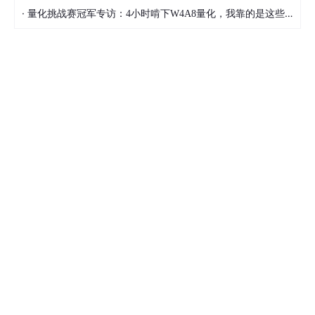
·
量化挑战赛冠军专访：4小时啃下W4A8量化，我靠的是这些经验