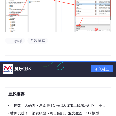
# mysql
# 数据库
魔乐社区
加入社区
更多推荐
·
小参数・大码力・易部署 | Qwen3.6-27B上线魔乐社区，基于昇腾的部署教程来了
·
替你试过了，消费级显卡可以跑的开源文生图SOTA模型，顶级渲染、高密度文本绘图