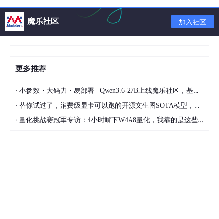
mate-display-pro
向整个系统安装多显
用法: mate-display-p
perties-install-sys
示器设置的 RANDR
-install-systemwid
魔乐社区
加入社区
temwide
配置文件
FILE DEST_NAME
mate-file-share-p
个人文件共享选项
roperties
更多推荐
用法：mate-font-viewe
mate-font-viewer
字体设置
e
·
小参数・大码力・易部署 | Qwen3.6-27B上线魔乐社区，基于昇腾的部署教程来了
screen-keyboard-en
·
替你试过了，消费级显卡可以跑的开源文生图SOTA模型，顶级渲染、高密度文本绘图
mate-gsettings-to
een-magnifier-enabl
ggle
·
量化挑战赛冠军专访：4小时啃下W4A8量化，我靠的是这些经验
-reader-enabled
mate-invest-chart
金融图表
mate-keybinding-
键盘快捷键
properties
mate-keyboard-p
包含常规、布局、辅
键盘首选项
roperties
标键、打字间断