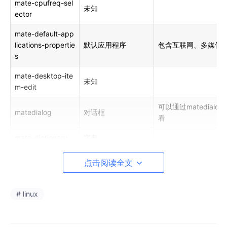
mate-cpufreq-sel
未知
ector
mate-default-app
lications-propertie
默认应用程序
包含互联网、多媒体
s
mate-desktop-ite
未知
m-edit
可以通过matedialog -
matedialog
对话框
看
mate-dictionary
字典
mate-disk-usage-
可以通过进度条、扇
点击阅读全文
磁盘管理分析器
analyzer
树形图查看文件系统
包含主显示屏、分辨
mate-display-pro
# linux
显示屏首选项
率、旋转等模式 探测
perties
能