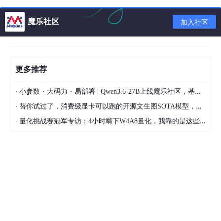
tcpdump arp                        
# ARP包
魔乐社区
加入社区
5.逻辑运算符&&复杂组合
更多推荐
tcpdump
 host 
192.168.1.1
 and port 
80
tcpdump
 host 
192.168.1.1
 or host 
192.168.1.2
·
tcpdump
 not port 
22
                           # 非

小参数・大码力・易部署 | Qwen3.6-27B上线魔乐社区，基于昇腾的部署教程来了
·
替你试过了，消费级显卡可以跑的开源文生图SOTA模型，顶级渲染、高密度文本绘图
tcpdump
 -i eth0 -c 
5
 -nn 'src host 
192.168.1.100
 an
·
量化挑战赛冠军专访：4小时啃下W4A8量化，我靠的是这些经验
tcpdump
 -i any -c 
10
 'tcp and (port 
80
 or port 
443
)
# 过滤表达式要用引号: 包含空格或特殊字符时
以上是我们tcpdump命令的基本使用情况！！
三、如何在linux系统使用tcpdump抓包查看通信流程
1.实操（常用命令参数）