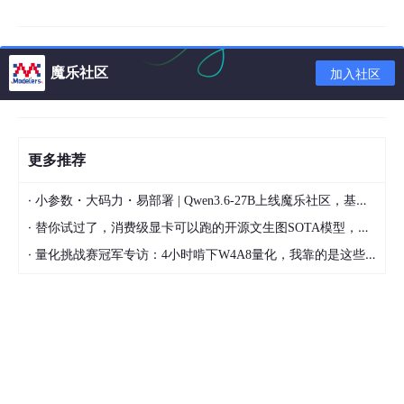
# 伪代码示例：Transformer编码器层
魔乐社区
class
EncoderLayer
:

加入社区
def
__init__
(
self
):

self
.self_attention = 
MultiHeadAttention
() 
self
.feed_forward = 
FeedForwardNetwork
()   
self
.norm1, 
self
.norm2 = 
LayerNorm
(), 
Layer
更多推荐
def
forward
(
self
, x
):

·
小参数・大码力・易部署 | Qwen3.6-27B上线魔乐社区，基于昇腾的部署教程来了
# 自注意力 + 残差连接
·
替你试过了，消费级显卡可以跑的开源文生图SOTA模型，顶级渲染、高密度文本绘图
        attn_output = 
self
.self_attention(x, x, x) 
        x = x + 
self
.norm1(attn_output)

·
量化挑战赛冠军专访：4小时啃下W4A8量化，我靠的是这些经验
# 前馈网络 + 残差连接
        ff_output = 
self
.feed_forward(x)

        x = x + 
self
.norm2(ff_output)

return
关键模块
：