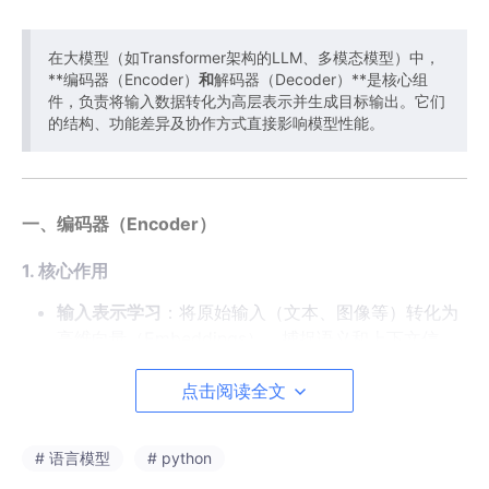
在大模型（如Transformer架构的LLM、多模态模型）中，
**编码器（Encoder）
和
解码器（Decoder）**是核心组
件，负责将输入数据转化为高层表示并生成目标输出。它们
的结构、功能差异及协作方式直接影响模型性能。
一、编码器（Encoder）
1. 核心作用
输入表示学习
：将原始输入（文本、图像等）转化为
高维向量（Embeddings），捕捉语义和上下文信
息。
点击阅读全文
特征提取
：通过多层神经网络（如Transformer层）
逐步抽象出数据的深层特征。
# 语言模型
# python
2. 典型结构（以Transformer为例）